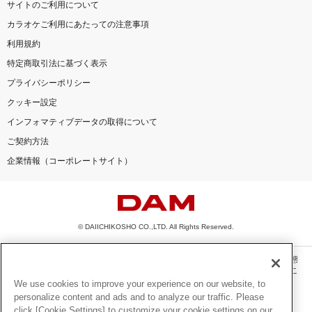
サイトのご利用について
カラオケご利用にあたっての注意事項
利用規約
特定商取引法に基づく表示
プライバシーポリシー
クッキー設定
インフォマティブデータの取得について
ご契約方法
企業情報（コーポレートサイト）
© DAIICHIKOSHO CO.,LTD. All Rights Reserved.
このサイトに掲載されている一切の文章・画像・写真・動画・音声等を、手段や形態
を問わず、著作権法の定める範囲を超えて無断で複製、転載、ファイル化などするこ
とを禁じます。
We use cookies to improve your experience on our website, to
personalize content and ads and to analyze our traffic. Please
楽曲及びコンテンツは、機種によりご利用いただけない場合があります。
click [Cookie Settings] to customize your cookie settings on our
楽曲及びコンテンツの配信日、配信内容が変更になる場合があります。