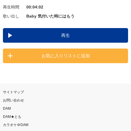
再生時間
00:04:02
お知らせ
よくあるご質問
歌い出し
Baby 気付いた時にはもう
DAMの新曲・ランキングなど
再生
カラオケ最新情報をチェック！
お気に入りリストに追加
自宅でカラオケ歌い放題！
家族や友達と一緒に！練習にも！
サイトマップ
お問い合わせ
DAM
DAM★とも
カラオケ＠DAM