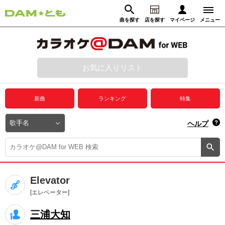
曲を探す
店を探す
マイページ
メニュー
ログイン
マイページ
お気に入りリスト
動画からさがす
録音からさがす
プレミアムサービス
新曲
ランキング
特集
DAM★とも動画
閉じる
ヘルプ
DAM★とも録音
カラオケ＠DAM
Elevator
ユーザー検索
[エレベーター]
三浦大知
キャンペーン