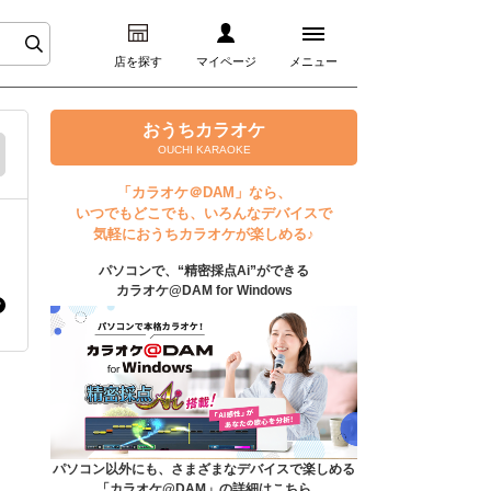
店を探す
マイページ
メニュー
ログイン
おうちカラオケ
OUCHI KARAOKE
マイページ
「カラオケ＠DAM」なら、
いつでもどこでも、いろんなデバイスで
プレミアムサービス
気軽におうちカラオケが楽しめる♪
パソコンで、“精密採点Ai”ができる
DAM★とも動画
カラオケ@DAM for Windows
DAM★とも録音
カラオケ＠DAM
ユーザー検索
パソコン以外にも、さまざまなデバイスで楽しめる
「カラオケ@DAM」の詳細はこちら