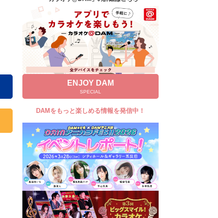
キャンペーン
お知らせ
よくあるご質問
DAMの新曲・ランキングなど
カラオケ最新情報をチェック！
ENJOY DAM
SPECIAL
DAMをもっと楽しめる情報を発信中！
自宅でカラオケ歌い放題！
家族や友達と一緒に！練習にも！