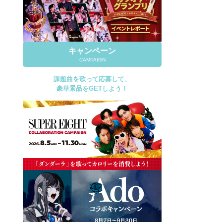
キャンペーン
CAMPAIGN
課題曲を歌って応募して、
豪華景品をGETしよう！