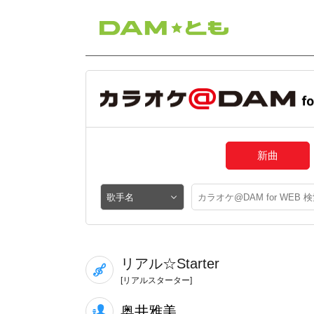
新曲
リアル☆Starter
[リアルスターター]
奥井雅美