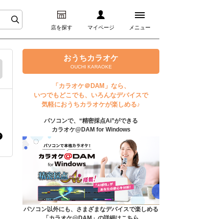
店を探す
マイページ
メニュー
ログイン
おうちカラオケ
OUCHI KARAOKE
マイページ
「カラオケ＠DAM」なら、
いつでもどこでも、いろんなデバイスで
プレミアムサービス
気軽におうちカラオケが楽しめる♪
パソコンで、“精密採点Ai”ができる
DAM★とも動画
カラオケ@DAM for Windows
DAM★とも録音
カラオケ＠DAM
ユーザー検索
パソコン以外にも、さまざまなデバイスで楽しめる
「カラオケ@DAM」の詳細はこちら