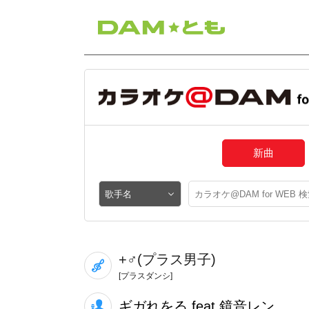
新曲
+♂(プラス男子)
[プラスダンシ]
ギガれをる feat.鏡音レン