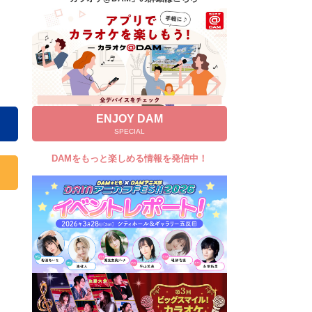
キャンペーン
お知らせ
よくあるご質問
DAMの新曲・ランキングなど
カラオケ最新情報をチェック！
ENJOY DAM
SPECIAL
DAMをもっと楽しめる情報を発信中！
自宅でカラオケ歌い放題！
家族や友達と一緒に！練習にも！