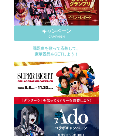
キャンペーン
CAMPAIGN
課題曲を歌って応募して、
豪華景品をGETしよう！