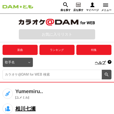
曲を探す
店を探す
マイページ
メニュー
ログイン
マイページ
お気に入りリスト
動画からさがす
録音からさがす
プレミアムサービス
新曲
ランキング
特集
DAM★とも動画
閉じる
ヘルプ
DAM★とも録音
カラオケ＠DAM
Yumemiru..
ユーザー検索
[ユメミル]
相川七瀬
キャンペーン