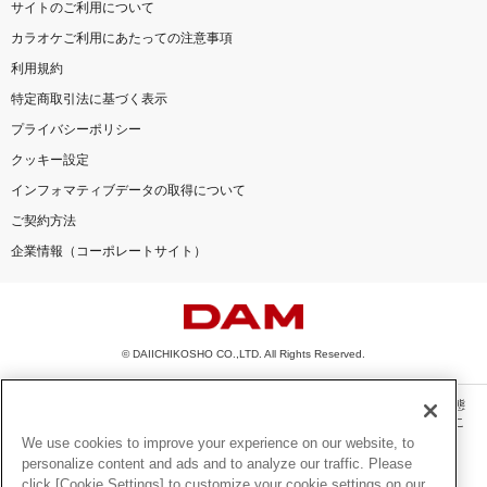
サイトのご利用について
カラオケご利用にあたっての注意事項
利用規約
特定商取引法に基づく表示
プライバシーポリシー
クッキー設定
インフォマティブデータの取得について
ご契約方法
企業情報（コーポレートサイト）
© DAIICHIKOSHO CO.,LTD. All Rights Reserved.
このサイトに掲載されている一切の文章・画像・写真・動画・音声等を、手段や形態
を問わず、著作権法の定める範囲を超えて無断で複製、転載、ファイル化などするこ
とを禁じます。
We use cookies to improve your experience on our website, to
personalize content and ads and to analyze our traffic. Please
楽曲及びコンテンツは、機種によりご利用いただけない場合があります。
click [Cookie Settings] to customize your cookie settings on our
楽曲及びコンテンツの配信日、配信内容が変更になる場合があります。