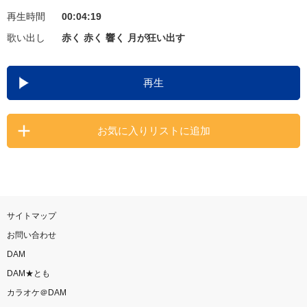
再生時間
00:04:19
お知らせ
よくあるご質問
歌い出し
赤く 赤く 響く 月が狂い出す
DAMの新曲・ランキングなど
再生
カラオケ最新情報をチェック！
お気に入りリストに追加
自宅でカラオケ歌い放題！
家族や友達と一緒に！練習にも！
サイトマップ
お問い合わせ
DAM
DAM★とも
カラオケ＠DAM