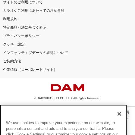
サイトのご利用について
カラオケご利用にあたっての注意事項
利用規約
特定商取引法に基づく表示
プライバシーポリシー
クッキー設定
インフォマティブデータの取得について
ご契約方法
企業情報（コーポレートサイト）
© DAIICHIKOSHO CO.,LTD. All Rights Reserved.
このサイトに掲載されている一切の文章・画像・写真・動画・音声等を、手段や形態
を問わず、著作権法の定める範囲を超えて無断で複製、転載、ファイル化などするこ
とを禁じます。
We use cookies to improve your experience on our website, to
personalize content and ads and to analyze our traffic. Please
楽曲及びコンテンツは、機種によりご利用いただけない場合があります。
click [Cookie Settings] to customize your cookie settings on our
楽曲及びコンテンツの配信日、配信内容が変更になる場合があります。