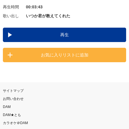
再生時間
00:03:43
お知らせ
よくあるご質問
歌い出し
いつか君が教えてくれた
DAMの新曲・ランキングなど
再生
カラオケ最新情報をチェック！
お気に入りリストに追加
自宅でカラオケ歌い放題！
家族や友達と一緒に！練習にも！
サイトマップ
お問い合わせ
DAM
DAM★とも
カラオケ＠DAM