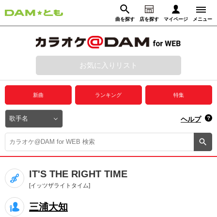
曲を探す
店を探す
マイページ
メニュー
ログイン
マイページ
お気に入りリスト
動画からさがす
録音からさがす
プレミアムサービス
新曲
ランキング
特集
DAM★とも動画
閉じる
ヘルプ
DAM★とも録音
カラオケ＠DAM
IT'S THE RIGHT TIME
ユーザー検索
[イッツザライトタイム]
三浦大知
キャンペーン