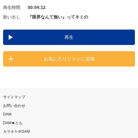
再生時間
00:04:12
お知らせ
よくあるご質問
歌い出し
『限界なんて無い』ってキミの
DAMの新曲・ランキングなど
再生
カラオケ最新情報をチェック！
お気に入りリストに追加
自宅でカラオケ歌い放題！
家族や友達と一緒に！練習にも！
サイトマップ
お問い合わせ
DAM
DAM★とも
カラオケ＠DAM