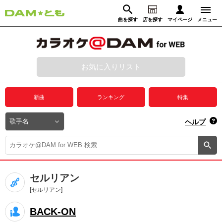
曲を探す
店を探す
マイページ
メニュー
ログイン
マイページ
お気に入りリスト
動画からさがす
録音からさがす
プレミアムサービス
新曲
ランキング
特集
DAM★とも動画
閉じる
ヘルプ
DAM★とも録音
カラオケ＠DAM
セルリアン
ユーザー検索
[セルリアン]
BACK-ON
キャンペーン