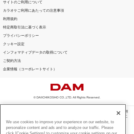
サイトのご利用について
カラオケご利用にあたっての注意事項
利用規約
特定商取引法に基づく表示
プライバシーポリシー
クッキー設定
インフォマティブデータの取得について
ご契約方法
企業情報（コーポレートサイト）
© DAIICHIKOSHO CO.,LTD. All Rights Reserved.
このサイトに掲載されている一切の文章・画像・写真・動画・音声等を、手段や形態
を問わず、著作権法の定める範囲を超えて無断で複製、転載、ファイル化などするこ
とを禁じます。
We use cookies to improve your experience on our website, to
personalize content and ads and to analyze our traffic. Please
楽曲及びコンテンツは、機種によりご利用いただけない場合があります。
click [Cookie Settings] to customize your cookie settings on our
楽曲及びコンテンツの配信日、配信内容が変更になる場合があります。