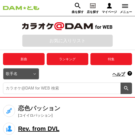
曲を探す
店を探す
マイページ
メニュー
ログイン
マイページ
お気に入りリスト
動画からさがす
録音からさがす
プレミアムサービス
新曲
ランキング
特集
DAM★とも動画
閉じる
ヘルプ
DAM★とも録音
カラオケ＠DAM
恋色パッション
ユーザー検索
[コイイロパッション]
Rev. from DVL
キャンペーン