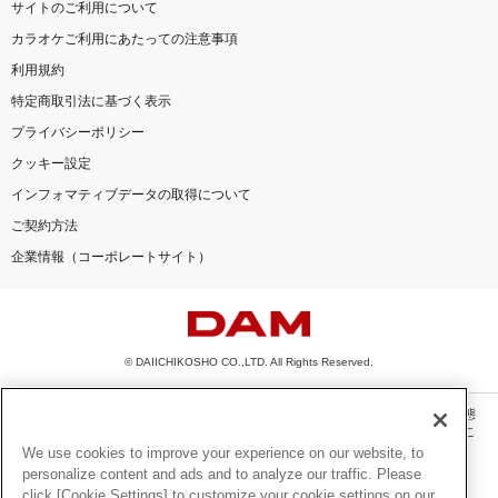
サイトのご利用について
カラオケご利用にあたっての注意事項
利用規約
特定商取引法に基づく表示
プライバシーポリシー
クッキー設定
インフォマティブデータの取得について
ご契約方法
企業情報（コーポレートサイト）
© DAIICHIKOSHO CO.,LTD. All Rights Reserved.
このサイトに掲載されている一切の文章・画像・写真・動画・音声等を、手段や形態
を問わず、著作権法の定める範囲を超えて無断で複製、転載、ファイル化などするこ
とを禁じます。
We use cookies to improve your experience on our website, to
personalize content and ads and to analyze our traffic. Please
楽曲及びコンテンツは、機種によりご利用いただけない場合があります。
click [Cookie Settings] to customize your cookie settings on our
楽曲及びコンテンツの配信日、配信内容が変更になる場合があります。