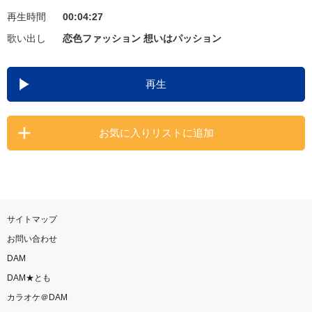
再生時間
00:04:27
お知らせ
よくあるご質問
歌い出し
恋色ファッション 想いはパッション
DAMの新曲・ランキングなど
再生
カラオケ最新情報をチェック！
お気に入りリストに追加
自宅でカラオケ歌い放題！
家族や友達と一緒に！練習にも！
サイトマップ
お問い合わせ
DAM
DAM★とも
カラオケ＠DAM