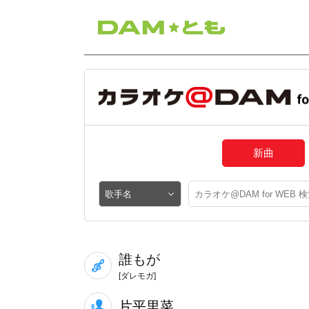
新曲
誰もが
[ダレモガ]
片平里菜