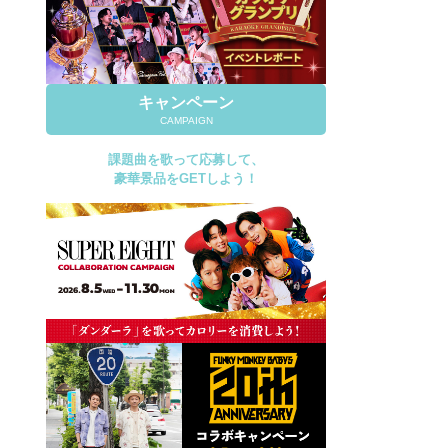
キャンペーン
CAMPAIGN
課題曲を歌って応募して、
豪華景品をGETしよう！