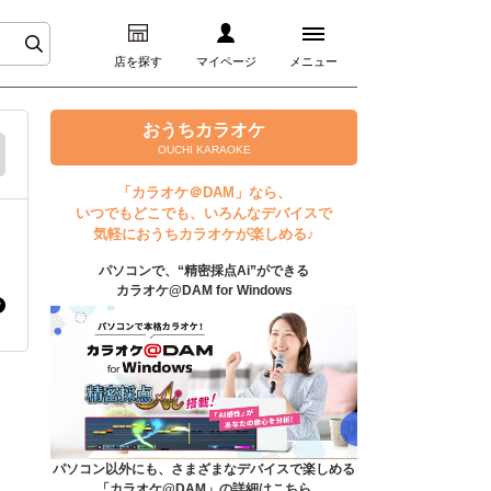
店を探す
マイページ
メニュー
ログイン
おうちカラオケ
OUCHI KARAOKE
マイページ
「カラオケ＠DAM」なら、
いつでもどこでも、いろんなデバイスで
プレミアムサービス
気軽におうちカラオケが楽しめる♪
パソコンで、“精密採点Ai”ができる
DAM★とも動画
カラオケ@DAM for Windows
DAM★とも録音
カラオケ＠DAM
ユーザー検索
パソコン以外にも、さまざまなデバイスで楽しめる
「カラオケ@DAM」の詳細はこちら