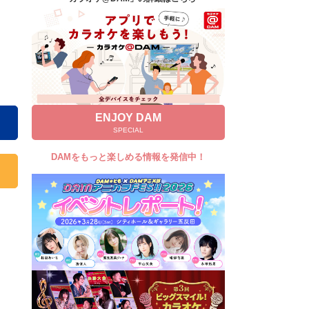
キャンペーン
お知らせ
よくあるご質問
DAMの新曲・ランキングなど
カラオケ最新情報をチェック！
ENJOY DAM
SPECIAL
DAMをもっと楽しめる情報を発信中！
自宅でカラオケ歌い放題！
家族や友達と一緒に！練習にも！