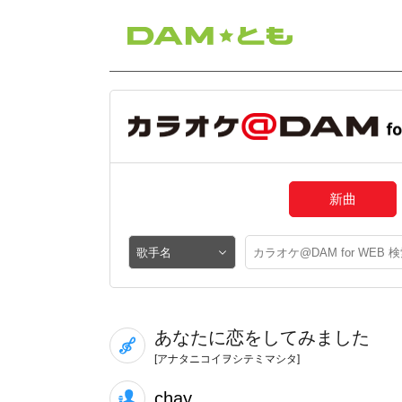
新曲
あなたに恋をしてみました
[アナタニコイヲシテミマシタ]
chay