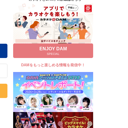
キャンペーン
お知らせ
よくあるご質問
DAMの新曲・ランキングなど
カラオケ最新情報をチェック！
ENJOY DAM
SPECIAL
DAMをもっと楽しめる情報を発信中！
自宅でカラオケ歌い放題！
家族や友達と一緒に！練習にも！