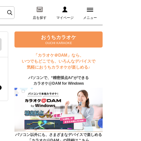
店を探す
マイページ
メニュー
ログイン
おうちカラオケ
OUCHI KARAOKE
マイページ
「カラオケ＠DAM」なら、
いつでもどこでも、いろんなデバイスで
プレミアムサービス
気軽におうちカラオケが楽しめる♪
パソコンで、“精密採点Ai”ができる
DAM★とも動画
カラオケ@DAM for Windows
DAM★とも録音
カラオケ＠DAM
ユーザー検索
パソコン以外にも、さまざまなデバイスで楽しめる
「カラオケ@DAM」の詳細はこちら