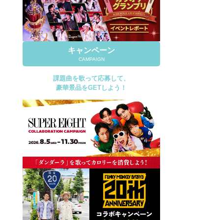
キャンペーン
CAMPAIGN
課題曲を歌って応募して、
豪華景品をGETしよう！