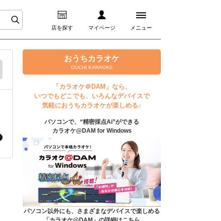
店を探す
マイページ
メニュー
ログイン
おうちカラオケ
OUCHI KARAOKE
マイページ
「カラオケ＠DAM」なら、
いつでもどこでも、いろんなデバイスで
プレミアムサービス
気軽におうちカラオケが楽しめる♪
パソコンで、“精密採点Ai”ができる
DAM★とも動画
カラオケ@DAM for Windows
DAM★とも録音
カラオケ＠DAM
ユーザー検索
パソコン以外にも、さまざまなデバイスで楽しめる
「カラオケ@DAM」の詳細はこちら