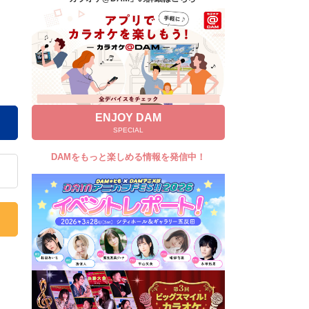
キャンペーン
お知らせ
よくあるご質問
DAMの新曲・ランキングなど
カラオケ最新情報をチェック！
ENJOY DAM
SPECIAL
DAMをもっと楽しめる情報を発信中！
自宅でカラオケ歌い放題！
家族や友達と一緒に！練習にも！