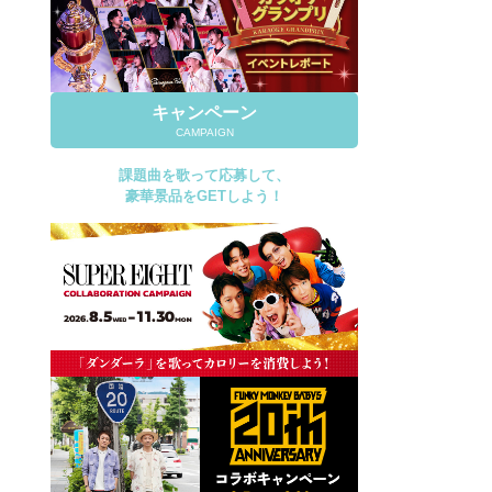
キャンペーン
CAMPAIGN
課題曲を歌って応募して、
豪華景品をGETしよう！