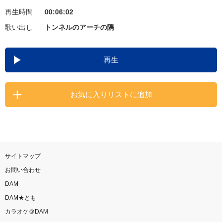
再生時間
00:06:02
お知らせ
よくあるご質問
歌い出し
トンネルのアーチの隅
DAMの新曲・ランキングなど
再生
カラオケ最新情報をチェック！
お気に入りリストに追加
自宅でカラオケ歌い放題！
家族や友達と一緒に！練習にも！
サイトマップ
お問い合わせ
DAM
DAM★とも
カラオケ＠DAM