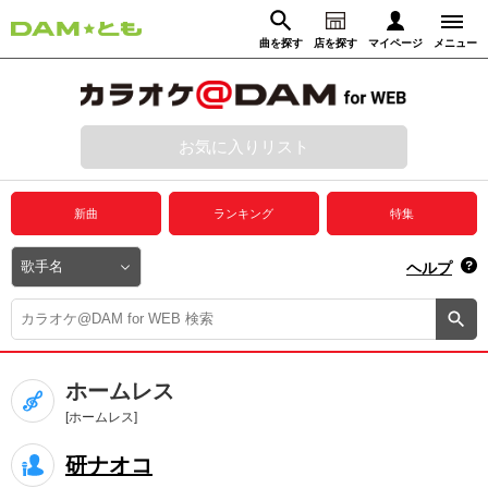
曲を探す
店を探す
マイページ
メニュー
ログイン
マイページ
お気に入りリスト
動画からさがす
録音からさがす
プレミアムサービス
新曲
ランキング
特集
DAM★とも動画
閉じる
ヘルプ
DAM★とも録音
カラオケ＠DAM
ホームレス
ユーザー検索
[ホームレス]
研ナオコ
キャンペーン