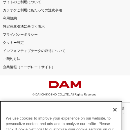
サイトのご利用について
カラオケご利用にあたっての注意事項
利用規約
特定商取引法に基づく表示
プライバシーポリシー
クッキー設定
インフォマティブデータの取得について
ご契約方法
企業情報（コーポレートサイト）
© DAIICHIKOSHO CO.,LTD. All Rights Reserved.
このサイトに掲載されている一切の文章・画像・写真・動画・音声等を、手段や形態
を問わず、著作権法の定める範囲を超えて無断で複製、転載、ファイル化などするこ
とを禁じます。
We use cookies to improve your experience on our website, to
personalize content and ads and to analyze our traffic. Please
楽曲及びコンテンツは、機種によりご利用いただけない場合があります。
click [Cookie Settings] to customize your cookie settings on our
楽曲及びコンテンツの配信日、配信内容が変更になる場合があります。