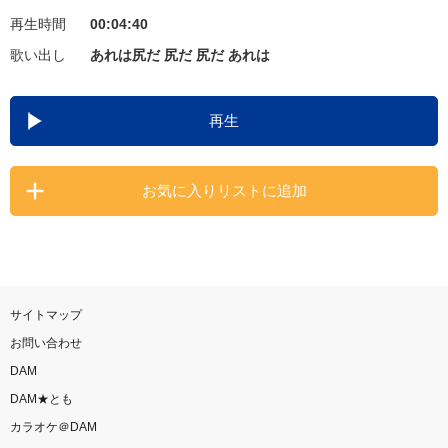
再生時間
00:04:40
お知らせ
よくあるご質問
歌い出し
あれは尻だ 尻だ 尻だ あれは
DAMの新曲・ランキングなど
再生
カラオケ最新情報をチェック！
お気に入りリストに追加
自宅でカラオケ歌い放題！
家族や友達と一緒に！練習にも！
サイトマップ
お問い合わせ
DAM
DAM★とも
カラオケ＠DAM