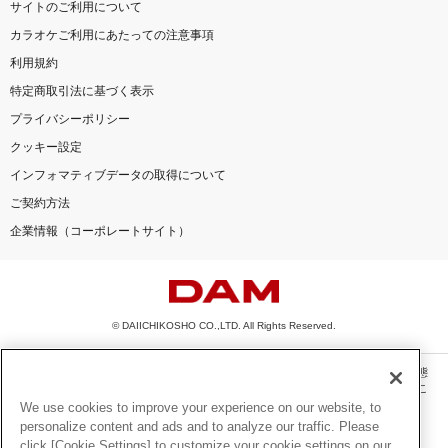
サイトのご利用について
カラオケご利用にあたっての注意事項
利用規約
特定商取引法に基づく表示
プライバシーポリシー
クッキー設定
インフォマティブデータの取得について
ご契約方法
企業情報（コーポレートサイト）
© DAIICHIKOSHO CO.,LTD. All Rights Reserved.
このサイトに掲載されている一切の文章・画像・写真・動画・音声等を、手段や形態
を問わず、著作権法の定める範囲を超えて無断で複製、転載、ファイル化などするこ
とを禁じます。
We use cookies to improve your experience on our website, to
personalize content and ads and to analyze our traffic. Please
楽曲及びコンテンツは、機種によりご利用いただけない場合があります。
click [Cookie Settings] to customize your cookie settings on our
楽曲及びコンテンツの配信日、配信内容が変更になる場合があります。