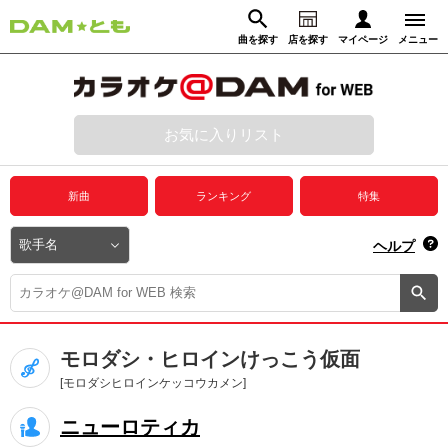
曲を探す
店を探す
マイページ
メニュー
ログイン
マイページ
お気に入りリスト
動画からさがす
録音からさがす
プレミアムサービス
新曲
ランキング
特集
DAM★とも動画
閉じる
ヘルプ
DAM★とも録音
カラオケ＠DAM
モロダシ・ヒロインけっこう仮面
ユーザー検索
[モロダシヒロインケッコウカメン]
ニューロティカ
キャンペーン