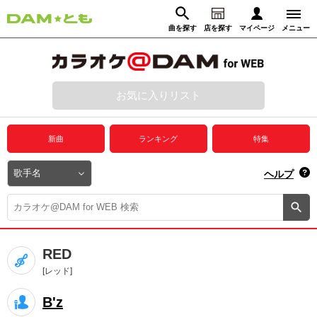
曲を探す
店を探す
マイページ
メニュー
ログイン
マイページ
お気に入りリスト
動画からさがす
録音からさがす
プレミアムサービス
新曲
ランキング
特集
DAM★とも動画
閉じる
ヘルプ
DAM★とも録音
カラオケ＠DAM
RED
ユーザー検索
[レッド]
B'z
キャンペーン