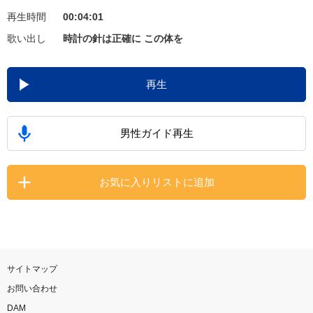
再生時間
00:04:01
お知らせ
よくあるご質問
歌い出し
時計の針は正確に この体を
DAMの新曲・ランキングなど
再生
カラオケ最新情報をチェック！
男性ガイド再生
自宅でカラオケ歌い放題！
お気に入りリストに追加
家族や友達と一緒に！練習にも！
サイトマップ
お問い合わせ
DAM