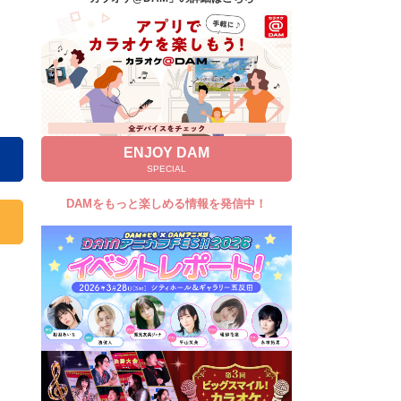
キャンペーン
お知らせ
よくあるご質問
DAMの新曲・ランキングなど
カラオケ最新情報をチェック！
ENJOY DAM
SPECIAL
DAMをもっと楽しめる情報を発信中！
自宅でカラオケ歌い放題！
家族や友達と一緒に！練習にも！