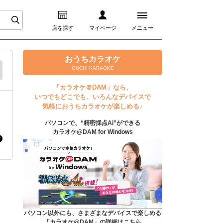
店を探す
マイページ
メニュー
ログイン
おうちカラオケ
OUCHI KARAOKE
マイページ
「カラオケ＠DAM」なら、
いつでもどこでも、いろんなデバイスで
プレミアムサービス
気軽におうちカラオケが楽しめる♪
パソコンで、“精密採点Ai”ができる
DAM★とも動画
カラオケ@DAM for Windows
DAM★とも録音
カラオケ＠DAM
ユーザー検索
パソコン以外にも、さまざまなデバイスで楽しめる
「カラオケ@DAM」の詳細はこちら