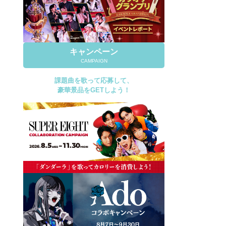
キャンペーン
CAMPAIGN
課題曲を歌って応募して、
豪華景品をGETしよう！