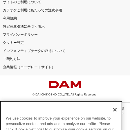
サイトのご利用について
カラオケご利用にあたっての注意事項
利用規約
特定商取引法に基づく表示
プライバシーポリシー
クッキー設定
インフォマティブデータの取得について
ご契約方法
企業情報（コーポレートサイト）
© DAIICHIKOSHO CO.,LTD. All Rights Reserved.
このサイトに掲載されている一切の文章・画像・写真・動画・音声等を、手段や形態
を問わず、著作権法の定める範囲を超えて無断で複製、転載、ファイル化などするこ
とを禁じます。
We use cookies to improve your experience on our website, to
personalize content and ads and to analyze our traffic. Please
楽曲及びコンテンツは、機種によりご利用いただけない場合があります。
click [Cookie Settings] to customize your cookie settings on our
楽曲及びコンテンツの配信日、配信内容が変更になる場合があります。