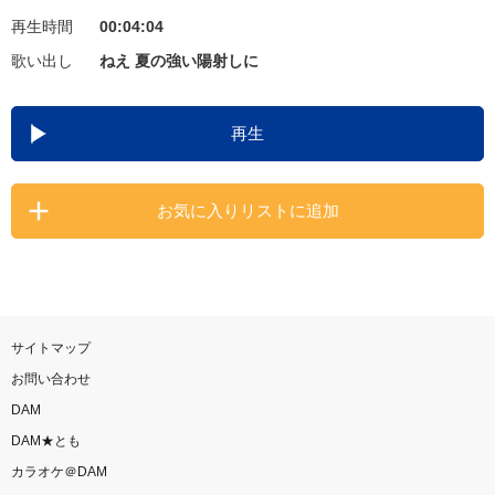
再生時間
00:04:04
お知らせ
よくあるご質問
歌い出し
ねえ 夏の強い陽射しに
DAMの新曲・ランキングなど
再生
カラオケ最新情報をチェック！
お気に入りリストに追加
自宅でカラオケ歌い放題！
家族や友達と一緒に！練習にも！
サイトマップ
お問い合わせ
DAM
DAM★とも
カラオケ＠DAM