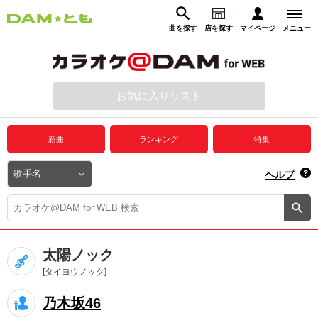
曲を探す
店を探す
マイページ
メニュー
ログイン
マイページ
お気に入りリスト
動画からさがす
録音からさがす
プレミアムサービス
新曲
ランキング
特集
DAM★とも動画
閉じる
ヘルプ
DAM★とも録音
カラオケ＠DAM
太陽ノック
ユーザー検索
[タイヨウノック]
乃木坂46
キャンペーン