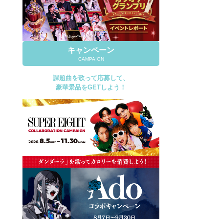
キャンペーン
CAMPAIGN
課題曲を歌って応募して、
豪華景品をGETしよう！