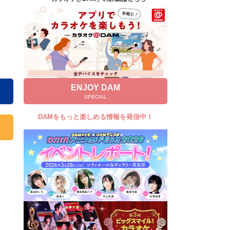
キャンペーン
お知らせ
よくあるご質問
DAMの新曲・ランキングなど
カラオケ最新情報をチェック！
ENJOY DAM
SPECIAL
DAMをもっと楽しめる情報を発信中！
自宅でカラオケ歌い放題！
家族や友達と一緒に！練習にも！