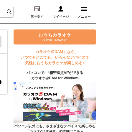
店を探す
マイページ
メニュー
ログイン
おうちカラオケ
OUCHI KARAOKE
マイページ
「カラオケ＠DAM」なら、
いつでもどこでも、いろんなデバイスで
プレミアムサービス
気軽におうちカラオケが楽しめる♪
パソコンで、“精密採点Ai”ができる
DAM★とも動画
カラオケ@DAM for Windows
DAM★とも録音
カラオケ＠DAM
ユーザー検索
パソコン以外にも、さまざまなデバイスで楽しめる
「カラオケ@DAM」の詳細はこちら