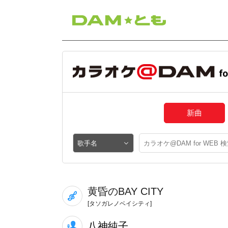
新曲
黄昏のBAY CITY
[タソガレノベイシティ]
八神純子