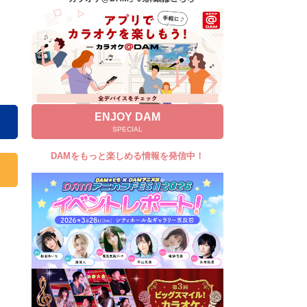
キャンペーン
お知らせ
よくあるご質問
DAMの新曲・ランキングなど
カラオケ最新情報をチェック！
ENJOY DAM
SPECIAL
DAMをもっと楽しめる情報を発信中！
自宅でカラオケ歌い放題！
家族や友達と一緒に！練習にも！