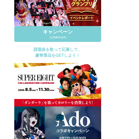
キャンペーン
CAMPAIGN
課題曲を歌って応募して、
豪華景品をGETしよう！