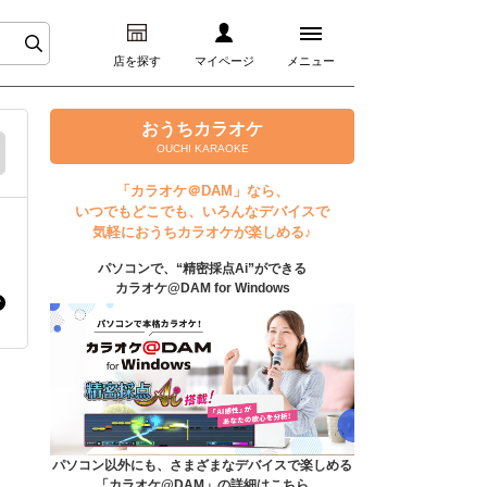
店を探す
マイページ
メニュー
ログイン
おうちカラオケ
OUCHI KARAOKE
マイページ
「カラオケ＠DAM」なら、
いつでもどこでも、いろんなデバイスで
プレミアムサービス
気軽におうちカラオケが楽しめる♪
パソコンで、“精密採点Ai”ができる
DAM★とも動画
カラオケ@DAM for Windows
DAM★とも録音
カラオケ＠DAM
ユーザー検索
パソコン以外にも、さまざまなデバイスで楽しめる
「カラオケ@DAM」の詳細はこちら