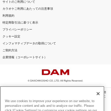
サイトのご利用について
カラオケご利用にあたっての注意事項
利用規約
特定商取引法に基づく表示
プライバシーポリシー
クッキー設定
インフォマティブデータの取得について
ご契約方法
企業情報（コーポレートサイト）
© DAIICHIKOSHO CO.,LTD. All Rights Reserved.
このサイトに掲載されている一切の文章・画像・写真・動画・音声等を、手段や形態
を問わず、著作権法の定める範囲を超えて無断で複製、転載、ファイル化などするこ
とを禁じます。
We use cookies to improve your experience on our website, to
personalize content and ads and to analyze our traffic. Please
楽曲及びコンテンツは、機種によりご利用いただけない場合があります。
click [Cookie Settings] to customize your cookie settings on our
楽曲及びコンテンツの配信日、配信内容が変更になる場合があります。