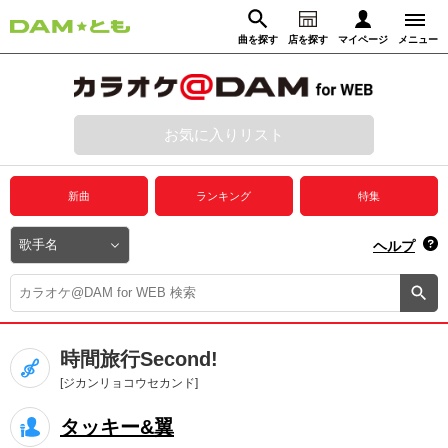
曲を探す
店を探す
マイページ
メニュー
ログイン
マイページ
お気に入りリスト
動画からさがす
録音からさがす
プレミアムサービス
新曲
ランキング
特集
DAM★とも動画
閉じる
ヘルプ
DAM★とも録音
カラオケ＠DAM
時間旅行Second!
ユーザー検索
[ジカンリョコウセカンド]
タッキー&翼
キャンペーン