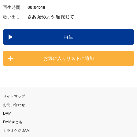
再生時間
00:04:46
お知らせ
よくあるご質問
歌い出し
さあ 始めよう 瞳 閉じて
DAMの新曲・ランキングなど
再生
カラオケ最新情報をチェック！
お気に入りリストに追加
自宅でカラオケ歌い放題！
家族や友達と一緒に！練習にも！
サイトマップ
お問い合わせ
DAM
DAM★とも
カラオケ＠DAM