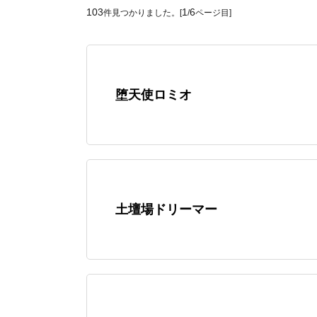
103
1
6
件見つかりました。[
/
ページ目]
堕天使ロミオ
土壇場ドリーマー