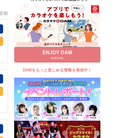
キャンペーン
0音順
お知らせ
よくあるご質問
DAMの新曲・ランキングなど
カラオケ最新情報をチェック！
ENJOY DAM
SPECIAL
DAMをもっと楽しめる情報を発信中！
自宅でカラオケ歌い放題！
家族や友達と一緒に！練習にも！