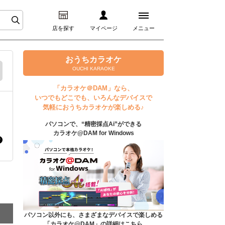
店を探す
マイページ
メニュー
ログイン
おうちカラオケ
OUCHI KARAOKE
マイページ
「カラオケ＠DAM」なら、
いつでもどこでも、いろんなデバイスで
プレミアムサービス
気軽におうちカラオケが楽しめる♪
パソコンで、“精密採点Ai”ができる
DAM★とも動画
カラオケ@DAM for Windows
DAM★とも録音
カラオケ＠DAM
ユーザー検索
パソコン以外にも、さまざまなデバイスで楽しめる
「カラオケ@DAM」の詳細はこちら