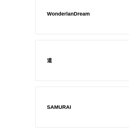
WonderlanDream
道
SAMURAI