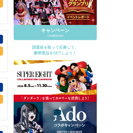
キャンペーン
CAMPAIGN
課題曲を歌って応募して、
豪華景品をGETしよう！