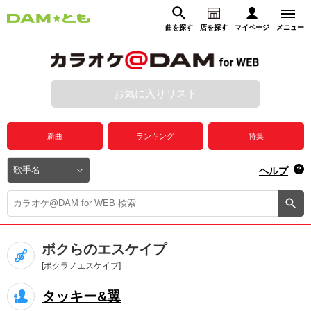
曲を探す
店を探す
マイページ
メニュー
ログイン
マイページ
お気に入りリスト
動画からさがす
録音からさがす
プレミアムサービス
新曲
ランキング
特集
DAM★とも動画
閉じる
ヘルプ
DAM★とも録音
カラオケ＠DAM
ボクらのエスケイプ
ユーザー検索
[ボクラノエスケイプ]
タッキー&翼
キャンペーン