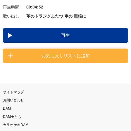
再生時間
00:04:52
お知らせ
よくあるご質問
歌い出し
革のトランクふたつ 車の 屋根に
DAMの新曲・ランキングなど
再生
カラオケ最新情報をチェック！
お気に入りリストに追加
自宅でカラオケ歌い放題！
家族や友達と一緒に！練習にも！
サイトマップ
お問い合わせ
DAM
DAM★とも
カラオケ＠DAM