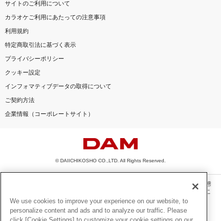
サイトのご利用について
カラオケご利用にあたっての注意事項
利用規約
特定商取引法に基づく表示
プライバシーポリシー
クッキー設定
インフォマティブデータの取得について
ご契約方法
企業情報（コーポレートサイト）
© DAIICHIKOSHO CO.,LTD. All Rights Reserved.
このサイトに掲載されている一切の文章・画像・写真・動画・音声等を、手段や形態
を問わず、著作権法の定める範囲を超えて無断で複製、転載、ファイル化などするこ
とを禁じます。
We use cookies to improve your experience on our website, to
personalize content and ads and to analyze our traffic. Please
楽曲及びコンテンツは、機種によりご利用いただけない場合があります。
click [Cookie Settings] to customize your cookie settings on our
楽曲及びコンテンツの配信日、配信内容が変更になる場合があります。