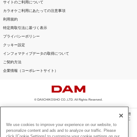
サイトのご利用について
カラオケご利用にあたっての注意事項
利用規約
特定商取引法に基づく表示
プライバシーポリシー
クッキー設定
インフォマティブデータの取得について
ご契約方法
企業情報（コーポレートサイト）
© DAIICHIKOSHO CO.,LTD. All Rights Reserved.
このサイトに掲載されている一切の文章・画像・写真・動画・音声等を、手段や形態
を問わず、著作権法の定める範囲を超えて無断で複製、転載、ファイル化などするこ
とを禁じます。
We use cookies to improve your experience on our website, to
personalize content and ads and to analyze our traffic. Please
楽曲及びコンテンツは、機種によりご利用いただけない場合があります。
click [Cookie Settings] to customize your cookie settings on our
楽曲及びコンテンツの配信日、配信内容が変更になる場合があります。