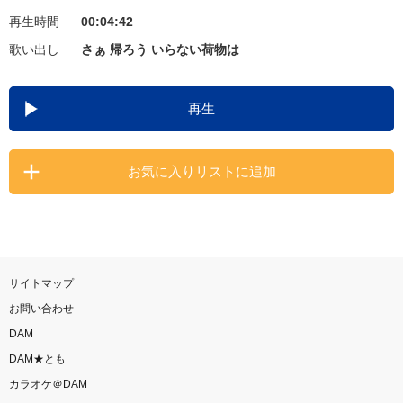
再生時間
00:04:42
お知らせ
よくあるご質問
歌い出し
さぁ 帰ろう いらない荷物は
DAMの新曲・ランキングなど
再生
カラオケ最新情報をチェック！
お気に入りリストに追加
自宅でカラオケ歌い放題！
家族や友達と一緒に！練習にも！
サイトマップ
お問い合わせ
DAM
DAM★とも
カラオケ＠DAM