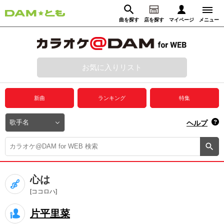
曲を探す
店を探す
マイページ
メニュー
ログイン
マイページ
お気に入りリスト
動画からさがす
録音からさがす
プレミアムサービス
新曲
ランキング
特集
DAM★とも動画
閉じる
ヘルプ
DAM★とも録音
カラオケ＠DAM
心は
ユーザー検索
[ココロハ]
片平里菜
キャンペーン