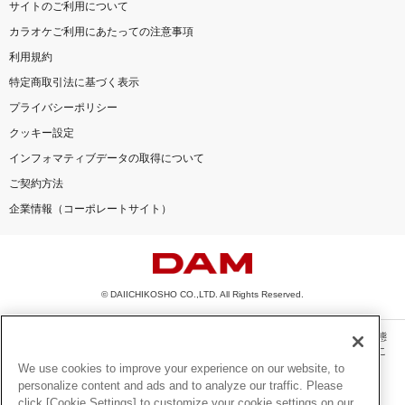
サイトのご利用について
カラオケご利用にあたっての注意事項
利用規約
特定商取引法に基づく表示
プライバシーポリシー
クッキー設定
インフォマティブデータの取得について
ご契約方法
企業情報（コーポレートサイト）
© DAIICHIKOSHO CO.,LTD. All Rights Reserved.
このサイトに掲載されている一切の文章・画像・写真・動画・音声等を、手段や形態
を問わず、著作権法の定める範囲を超えて無断で複製、転載、ファイル化などするこ
とを禁じます。
We use cookies to improve your experience on our website, to
personalize content and ads and to analyze our traffic. Please
楽曲及びコンテンツは、機種によりご利用いただけない場合があります。
click [Cookie Settings] to customize your cookie settings on our
楽曲及びコンテンツの配信日、配信内容が変更になる場合があります。