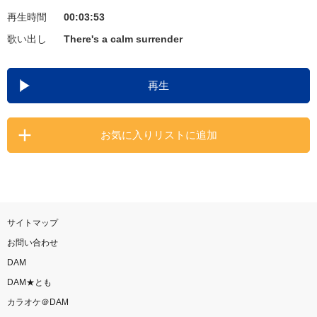
再生時間
00:03:53
お知らせ
よくあるご質問
歌い出し
There's a calm surrender
DAMの新曲・ランキングなど
再生
カラオケ最新情報をチェック！
お気に入りリストに追加
自宅でカラオケ歌い放題！
家族や友達と一緒に！練習にも！
サイトマップ
お問い合わせ
DAM
DAM★とも
カラオケ＠DAM