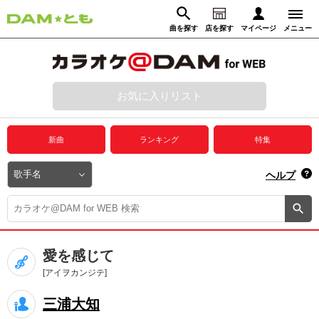
曲を探す
店を探す
マイページ
メニュー
ログイン
マイページ
お気に入りリスト
動画からさがす
録音からさがす
プレミアムサービス
新曲
ランキング
特集
DAM★とも動画
閉じる
ヘルプ
DAM★とも録音
カラオケ＠DAM
愛を感じて
ユーザー検索
[アイヲカンジテ]
三浦大知
キャンペーン