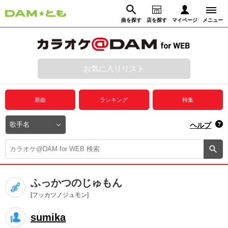
曲を探す
店を探す
マイページ
メニュー
ログイン
マイページ
お気に入りリスト
動画からさがす
録音からさがす
プレミアムサービス
新曲
ランキング
特集
DAM★とも動画
閉じる
ヘルプ
DAM★とも録音
カラオケ＠DAM
ふっかつのじゅもん
ユーザー検索
[フッカツノジュモン]
sumika
キャンペーン