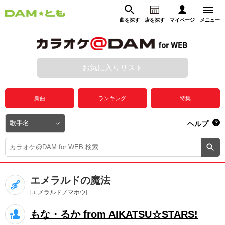
曲を探す
店を探す
マイページ
メニュー
ログイン
マイページ
お気に入りリスト
動画からさがす
録音からさがす
プレミアムサービス
新曲
ランキング
特集
DAM★とも動画
閉じる
ヘルプ
DAM★とも録音
カラオケ＠DAM
エメラルドの魔法
ユーザー検索
[エメラルドノマホウ]
もな・るか from AIKATSU☆STARS!
キャンペーン