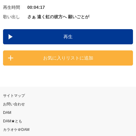
再生時間
00:04:17
お知らせ
よくあるご質問
歌い出し
さぁ 遠く虹の彼方へ 願いごとが
DAMの新曲・ランキングなど
再生
カラオケ最新情報をチェック！
お気に入りリストに追加
自宅でカラオケ歌い放題！
家族や友達と一緒に！練習にも！
サイトマップ
お問い合わせ
DAM
DAM★とも
カラオケ＠DAM