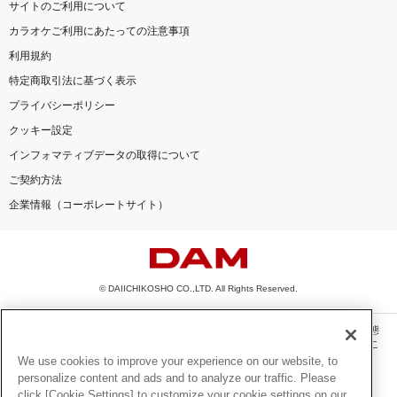
サイトのご利用について
カラオケご利用にあたっての注意事項
利用規約
特定商取引法に基づく表示
プライバシーポリシー
クッキー設定
インフォマティブデータの取得について
ご契約方法
企業情報（コーポレートサイト）
© DAIICHIKOSHO CO.,LTD. All Rights Reserved.
このサイトに掲載されている一切の文章・画像・写真・動画・音声等を、手段や形態
を問わず、著作権法の定める範囲を超えて無断で複製、転載、ファイル化などするこ
とを禁じます。
We use cookies to improve your experience on our website, to
personalize content and ads and to analyze our traffic. Please
楽曲及びコンテンツは、機種によりご利用いただけない場合があります。
click [Cookie Settings] to customize your cookie settings on our
楽曲及びコンテンツの配信日、配信内容が変更になる場合があります。