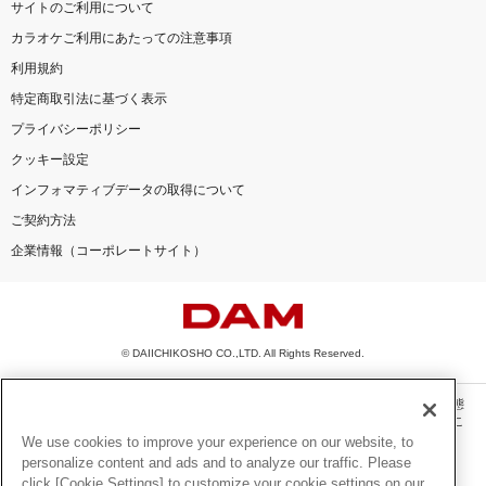
サイトのご利用について
カラオケご利用にあたっての注意事項
利用規約
特定商取引法に基づく表示
プライバシーポリシー
クッキー設定
インフォマティブデータの取得について
ご契約方法
企業情報（コーポレートサイト）
© DAIICHIKOSHO CO.,LTD. All Rights Reserved.
このサイトに掲載されている一切の文章・画像・写真・動画・音声等を、手段や形態
を問わず、著作権法の定める範囲を超えて無断で複製、転載、ファイル化などするこ
とを禁じます。
We use cookies to improve your experience on our website, to
personalize content and ads and to analyze our traffic. Please
楽曲及びコンテンツは、機種によりご利用いただけない場合があります。
click [Cookie Settings] to customize your cookie settings on our
楽曲及びコンテンツの配信日、配信内容が変更になる場合があります。