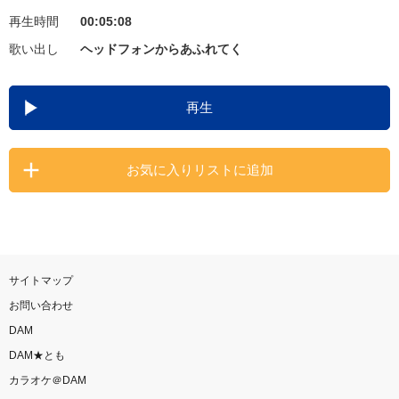
再生時間
00:05:08
お知らせ
よくあるご質問
歌い出し
ヘッドフォンからあふれてく
DAMの新曲・ランキングなど
再生
カラオケ最新情報をチェック！
お気に入りリストに追加
自宅でカラオケ歌い放題！
家族や友達と一緒に！練習にも！
サイトマップ
お問い合わせ
DAM
DAM★とも
カラオケ＠DAM