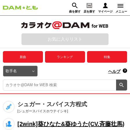
曲を探す
店を探す
マイページ
メニュー
ログイン
マイページ
お気に入りリスト
動画からさがす
録音からさがす
プレミアムサービス
新曲
ランキング
特集
DAM★とも動画
閉じる
ヘルプ
DAM★とも録音
カラオケ＠DAM
シュガー・スパイス方程式
ユーザー検索
[シュガースパイスホウテイシキ]
[2wink]葵ひなた&葵ゆうた(CV.斉藤壮馬)
キャンペーン