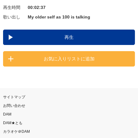
再生時間
00:02:37
お知らせ
よくあるご質問
歌い出し
My older self as 100 is talking
DAMの新曲・ランキングなど
再生
カラオケ最新情報をチェック！
お気に入りリストに追加
自宅でカラオケ歌い放題！
家族や友達と一緒に！練習にも！
サイトマップ
お問い合わせ
DAM
DAM★とも
カラオケ＠DAM