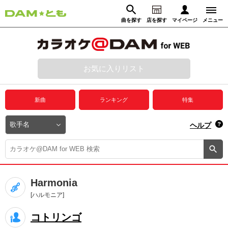
曲を探す
店を探す
マイページ
メニュー
ログイン
マイページ
お気に入りリスト
動画からさがす
録音からさがす
プレミアムサービス
新曲
ランキング
特集
DAM★とも動画
閉じる
ヘルプ
DAM★とも録音
カラオケ＠DAM
Harmonia
ユーザー検索
[ハルモニア]
コトリンゴ
キャンペーン