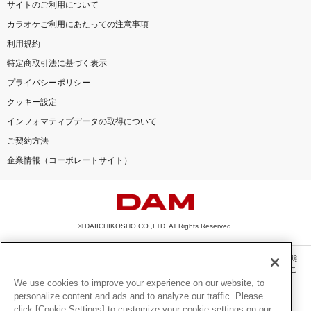
サイトのご利用について
カラオケご利用にあたっての注意事項
利用規約
特定商取引法に基づく表示
プライバシーポリシー
クッキー設定
インフォマティブデータの取得について
ご契約方法
企業情報（コーポレートサイト）
© DAIICHIKOSHO CO.,LTD. All Rights Reserved.
このサイトに掲載されている一切の文章・画像・写真・動画・音声等を、手段や形態
を問わず、著作権法の定める範囲を超えて無断で複製、転載、ファイル化などするこ
とを禁じます。
We use cookies to improve your experience on our website, to
personalize content and ads and to analyze our traffic. Please
楽曲及びコンテンツは、機種によりご利用いただけない場合があります。
click [Cookie Settings] to customize your cookie settings on our
楽曲及びコンテンツの配信日、配信内容が変更になる場合があります。