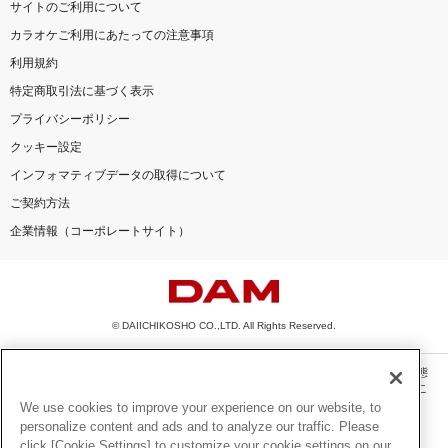
サイトのご利用について
カラオケご利用にあたっての注意事項
利用規約
特定商取引法に基づく表示
プライバシーポリシー
クッキー設定
インフォマティブデータの取得について
ご契約方法
企業情報（コーポレートサイト）
© DAIICHIKOSHO CO.,LTD. All Rights Reserved.
このサイトに掲載されている一切の文章・画像・写真・動画・音声等を、手段や形態
を問わず、著作権法の定める範囲を超えて無断で複製、転載、ファイル化などするこ
とを禁じます。
We use cookies to improve your experience on our website, to
personalize content and ads and to analyze our traffic. Please
楽曲及びコンテンツは、機種によりご利用いただけない場合があります。
click [Cookie Settings] to customize your cookie settings on our
楽曲及びコンテンツの配信日、配信内容が変更になる場合があります。