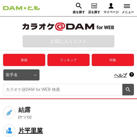
曲を探す
店を探す
マイページ
メニュー
ログイン
マイページ
お気に入りリスト
動画からさがす
録音からさがす
プレミアムサービス
新曲
ランキング
特集
DAM★とも動画
閉じる
ヘルプ
DAM★とも録音
カラオケ＠DAM
結露
ユーザー検索
[ケツロ]
片平里菜
キャンペーン