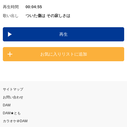
再生時間
00:04:55
お知らせ
よくあるご質問
歌い出し
ついた傷は その寂しさは
DAMの新曲・ランキングなど
再生
カラオケ最新情報をチェック！
お気に入りリストに追加
自宅でカラオケ歌い放題！
家族や友達と一緒に！練習にも！
サイトマップ
お問い合わせ
DAM
DAM★とも
カラオケ＠DAM