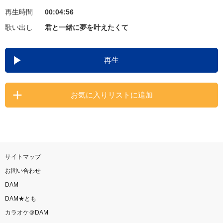
再生時間
00:04:56
お知らせ
よくあるご質問
歌い出し
君と一緒に夢を叶えたくて
DAMの新曲・ランキングなど
再生
カラオケ最新情報をチェック！
お気に入りリストに追加
自宅でカラオケ歌い放題！
家族や友達と一緒に！練習にも！
サイトマップ
お問い合わせ
DAM
DAM★とも
カラオケ＠DAM