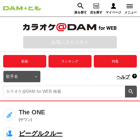
曲を探す
店を探す
マイページ
メニュー
ログイン
マイページ
お気に入りリスト
動画からさがす
録音からさがす
プレミアムサービス
新曲
ランキング
特集
DAM★とも動画
閉じる
ヘルプ
DAM★とも録音
カラオケ＠DAM
The ONE
ユーザー検索
[ザワン]
ビーグルクルー
キャンペーン