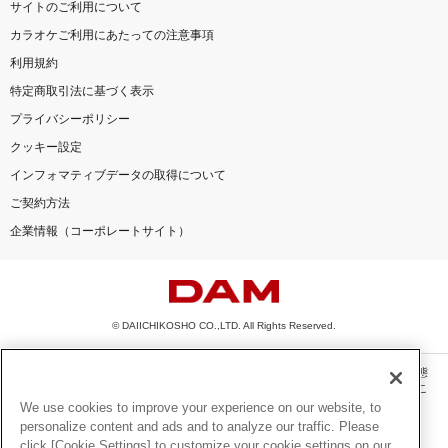
サイトのご利用について
カラオケご利用にあたっての注意事項
利用規約
特定商取引法に基づく表示
プライバシーポリシー
クッキー設定
インフォマティブデータの取得について
ご契約方法
企業情報（コーポレートサイト）
© DAIICHIKOSHO CO.,LTD. All Rights Reserved.
このサイトに掲載されている一切の文章・画像・写真・動画・音声等を、手段や形態
を問わず、著作権法の定める範囲を超えて無断で複製、転載、ファイル化などするこ
とを禁じます。
We use cookies to improve your experience on our website, to
personalize content and ads and to analyze our traffic. Please
楽曲及びコンテンツは、機種によりご利用いただけない場合があります。
click [Cookie Settings] to customize your cookie settings on our
楽曲及びコンテンツの配信日、配信内容が変更になる場合があります。