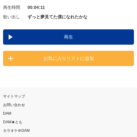
再生時間
00:04:11
お知らせ
よくあるご質問
歌い出し
ずっと夢見てた僕になれたかな
DAMの新曲・ランキングなど
再生
カラオケ最新情報をチェック！
お気に入りリストに追加
自宅でカラオケ歌い放題！
家族や友達と一緒に！練習にも！
サイトマップ
お問い合わせ
DAM
DAM★とも
カラオケ＠DAM