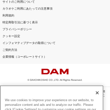
サイトのご利用について
カラオケご利用にあたっての注意事項
利用規約
特定商取引法に基づく表示
プライバシーポリシー
クッキー設定
インフォマティブデータの取得について
ご契約方法
企業情報（コーポレートサイト）
© DAIICHIKOSHO CO.,LTD. All Rights Reserved.
このサイトに掲載されている一切の文章・画像・写真・動画・音声等を、手段や形態
を問わず、著作権法の定める範囲を超えて無断で複製、転載、ファイル化などするこ
とを禁じます。
We use cookies to improve your experience on our website, to
personalize content and ads and to analyze our traffic. Please
楽曲及びコンテンツは、機種によりご利用いただけない場合があります。
click [Cookie Settings] to customize your cookie settings on our
楽曲及びコンテンツの配信日、配信内容が変更になる場合があります。