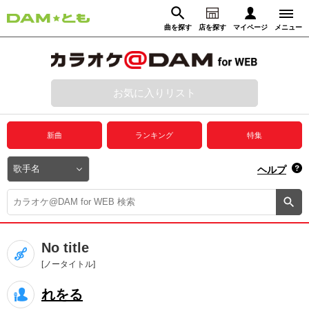
曲を探す
店を探す
マイページ
メニュー
ログイン
マイページ
お気に入りリスト
動画からさがす
録音からさがす
プレミアムサービス
新曲
ランキング
特集
DAM★とも動画
閉じる
ヘルプ
DAM★とも録音
カラオケ＠DAM
No title
ユーザー検索
[ノータイトル]
れをる
キャンペーン