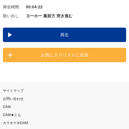
再生時間
00:04:22
お知らせ
よくあるご質問
歌い出し
ヨーホー 嵐前方 突き進む
DAMの新曲・ランキングなど
再生
カラオケ最新情報をチェック！
お気に入りリストに追加
自宅でカラオケ歌い放題！
家族や友達と一緒に！練習にも！
サイトマップ
お問い合わせ
DAM
DAM★とも
カラオケ＠DAM