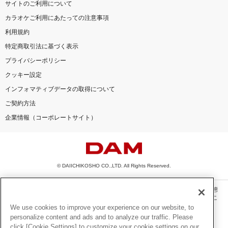
サイトのご利用について
カラオケご利用にあたっての注意事項
利用規約
特定商取引法に基づく表示
プライバシーポリシー
クッキー設定
インフォマティブデータの取得について
ご契約方法
企業情報（コーポレートサイト）
© DAIICHIKOSHO CO.,LTD. All Rights Reserved.
このサイトに掲載されている一切の文章・画像・写真・動画・音声等を、手段や形態
を問わず、著作権法の定める範囲を超えて無断で複製、転載、ファイル化などするこ
とを禁じます。
We use cookies to improve your experience on our website, to
personalize content and ads and to analyze our traffic. Please
楽曲及びコンテンツは、機種によりご利用いただけない場合があります。
click [Cookie Settings] to customize your cookie settings on our
楽曲及びコンテンツの配信日、配信内容が変更になる場合があります。