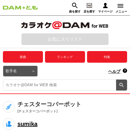
曲を探す
店を探す
マイページ
メニュー
ログイン
マイページ
お気に入りリスト
動画からさがす
録音からさがす
プレミアムサービス
新曲
ランキング
特集
DAM★とも動画
閉じる
ヘルプ
DAM★とも録音
カラオケ＠DAM
チェスターコパーポット
ユーザー検索
[チェスターコパーポット]
sumika
キャンペーン