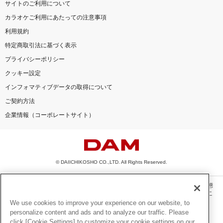
サイトのご利用について
カラオケご利用にあたっての注意事項
利用規約
特定商取引法に基づく表示
プライバシーポリシー
クッキー設定
インフォマティブデータの取得について
ご契約方法
企業情報（コーポレートサイト）
© DAIICHIKOSHO CO.,LTD. All Rights Reserved.
このサイトに掲載されている一切の文章・画像・写真・動画・音声等を、手段や形態
を問わず、著作権法の定める範囲を超えて無断で複製、転載、ファイル化などするこ
とを禁じます。
We use cookies to improve your experience on our website, to
personalize content and ads and to analyze our traffic. Please
楽曲及びコンテンツは、機種によりご利用いただけない場合があります。
click [Cookie Settings] to customize your cookie settings on our
楽曲及びコンテンツの配信日、配信内容が変更になる場合があります。