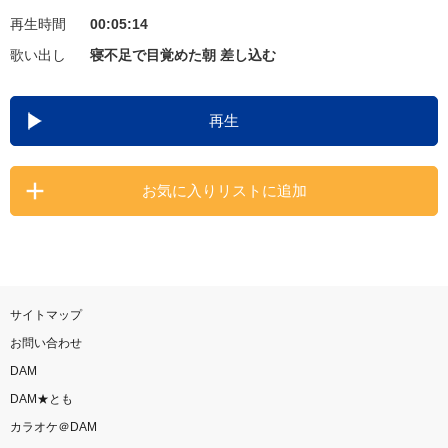
再生時間
00:05:14
お知らせ
よくあるご質問
歌い出し
寝不足で目覚めた朝 差し込む
DAMの新曲・ランキングなど
再生
カラオケ最新情報をチェック！
お気に入りリストに追加
自宅でカラオケ歌い放題！
家族や友達と一緒に！練習にも！
サイトマップ
お問い合わせ
DAM
DAM★とも
カラオケ＠DAM