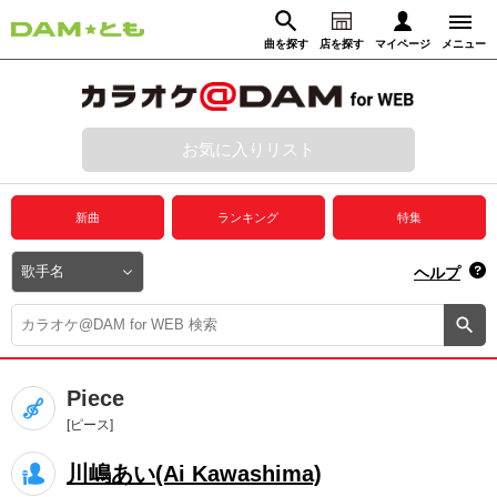
曲を探す
店を探す
マイページ
メニュー
ログイン
マイページ
お気に入りリスト
動画からさがす
録音からさがす
プレミアムサービス
新曲
ランキング
特集
DAM★とも動画
閉じる
ヘルプ
DAM★とも録音
カラオケ＠DAM
Piece
ユーザー検索
[ピース]
川嶋あい(Ai Kawashima)
キャンペーン