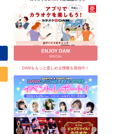
キャンペーン
お知らせ
よくあるご質問
DAMの新曲・ランキングなど
カラオケ最新情報をチェック！
ENJOY DAM
SPECIAL
DAMをもっと楽しめる情報を発信中！
自宅でカラオケ歌い放題！
家族や友達と一緒に！練習にも！