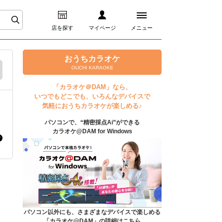
店を探す
マイページ
メニュー
ログイン
おうちカラオケ
OUCHI KARAOKE
マイページ
「カラオケ＠DAM」なら、
いつでもどこでも、いろんなデバイスで
プレミアムサービス
気軽におうちカラオケが楽しめる♪
パソコンで、“精密採点Ai”ができる
DAM★とも動画
カラオケ@DAM for Windows
DAM★とも録音
カラオケ＠DAM
ユーザー検索
パソコン以外にも、さまざまなデバイスで楽しめる
「カラオケ@DAM」の詳細はこちら