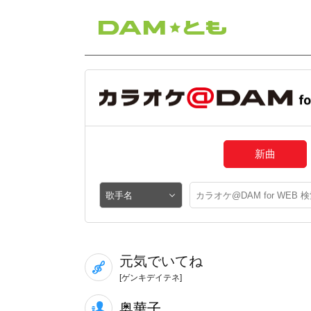
新曲
元気でいてね
[ゲンキデイテネ]
奥華子