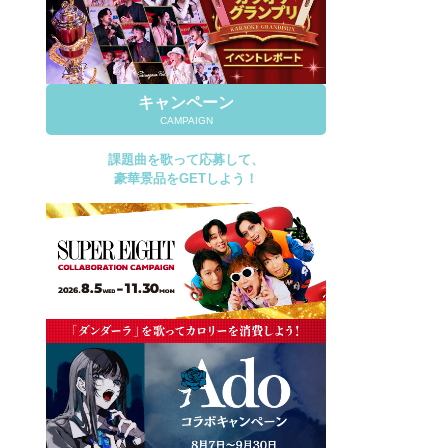
キャンペーン
CAMPAIGN
課題曲を歌って応募して、
豪華景品をGETしよう！