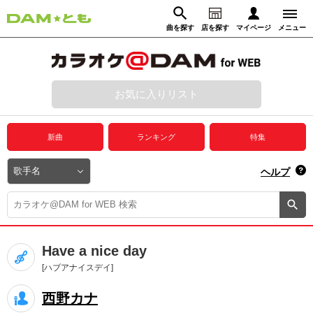
曲を探す
店を探す
マイページ
メニュー
ログイン
マイページ
お気に入りリスト
動画からさがす
録音からさがす
プレミアムサービス
新曲
ランキング
特集
DAM★とも動画
閉じる
ヘルプ
DAM★とも録音
カラオケ＠DAM
Have a nice day
ユーザー検索
[ハブアナイスデイ]
西野カナ
キャンペーン