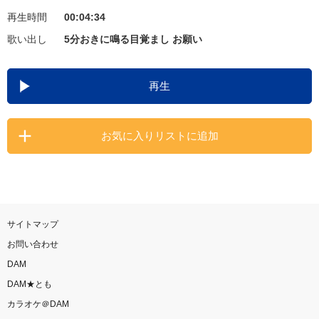
再生時間
00:04:34
お知らせ
よくあるご質問
歌い出し
5分おきに鳴る目覚まし お願い
DAMの新曲・ランキングなど
再生
カラオケ最新情報をチェック！
お気に入りリストに追加
自宅でカラオケ歌い放題！
家族や友達と一緒に！練習にも！
サイトマップ
お問い合わせ
DAM
DAM★とも
カラオケ＠DAM