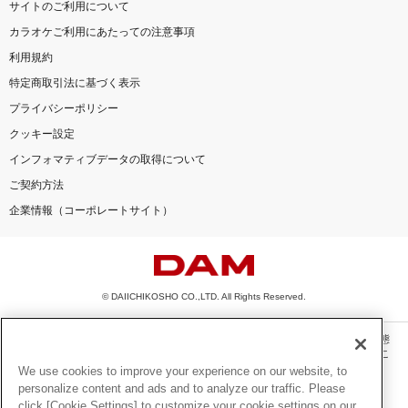
サイトのご利用について
カラオケご利用にあたっての注意事項
利用規約
特定商取引法に基づく表示
プライバシーポリシー
クッキー設定
インフォマティブデータの取得について
ご契約方法
企業情報（コーポレートサイト）
© DAIICHIKOSHO CO.,LTD. All Rights Reserved.
このサイトに掲載されている一切の文章・画像・写真・動画・音声等を、手段や形態
を問わず、著作権法の定める範囲を超えて無断で複製、転載、ファイル化などするこ
とを禁じます。
We use cookies to improve your experience on our website, to
personalize content and ads and to analyze our traffic. Please
楽曲及びコンテンツは、機種によりご利用いただけない場合があります。
click [Cookie Settings] to customize your cookie settings on our
楽曲及びコンテンツの配信日、配信内容が変更になる場合があります。