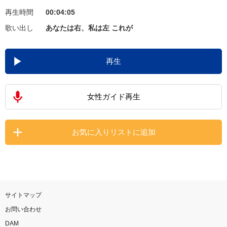
再生時間
00:04:05
お知らせ
よくあるご質問
歌い出し
あなたは右、私は左 これが
DAMの新曲・ランキングなど
再生
カラオケ最新情報をチェック！
女性ガイド再生
自宅でカラオケ歌い放題！
お気に入りリストに追加
家族や友達と一緒に！練習にも！
サイトマップ
お問い合わせ
DAM