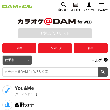
曲を探す
店を探す
マイページ
メニュー
ログイン
マイページ
お気に入りリスト
動画からさがす
録音からさがす
プレミアムサービス
新曲
ランキング
特集
DAM★とも動画
閉じる
ヘルプ
DAM★とも録音
カラオケ＠DAM
You&Me
ユーザー検索
[ユーアンドミー]
西野カナ
キャンペーン