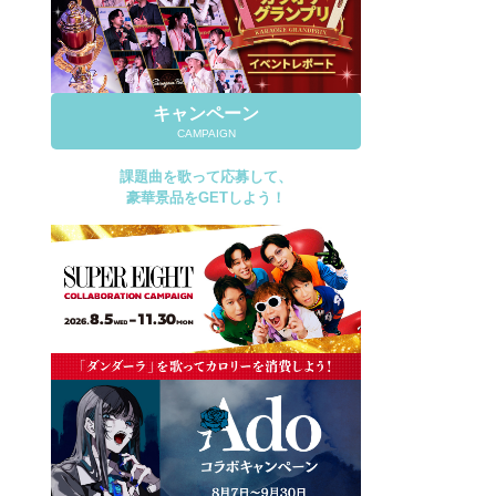
キャンペーン
CAMPAIGN
課題曲を歌って応募して、
豪華景品をGETしよう！