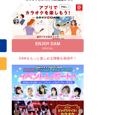
キャンペーン
お知らせ
よくあるご質問
DAMの新曲・ランキングなど
カラオケ最新情報をチェック！
ENJOY DAM
SPECIAL
DAMをもっと楽しめる情報を発信中！
自宅でカラオケ歌い放題！
家族や友達と一緒に！練習にも！