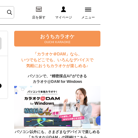
店を探す
マイページ
メニュー
ログイン
おうちカラオケ
OUCHI KARAOKE
マイページ
「カラオケ＠DAM」なら、
いつでもどこでも、いろんなデバイスで
プレミアムサービス
気軽におうちカラオケが楽しめる♪
パソコンで、“精密採点Ai”ができる
DAM★とも動画
カラオケ@DAM for Windows
DAM★とも録音
カラオケ＠DAM
ユーザー検索
パソコン以外にも、さまざまなデバイスで楽しめる
「カラオケ@DAM」の詳細はこちら