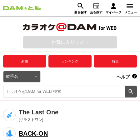
曲を探す
店を探す
マイページ
メニュー
ログイン
マイページ
お気に入りリスト
動画からさがす
録音からさがす
プレミアムサービス
新曲
ランキング
特集
DAM★とも動画
閉じる
ヘルプ
DAM★とも録音
カラオケ＠DAM
The Last One
ユーザー検索
[ザラストワン]
BACK-ON
キャンペーン