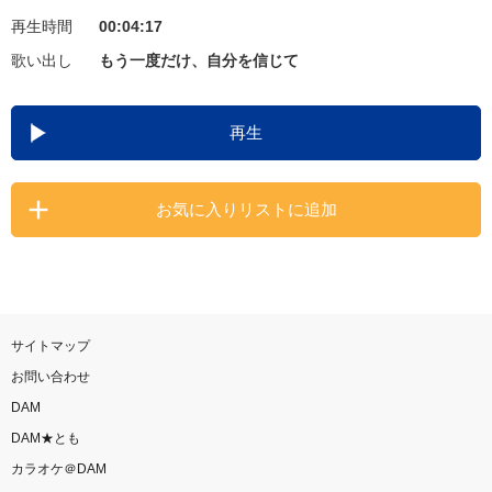
再生時間
00:04:17
お知らせ
よくあるご質問
歌い出し
もう一度だけ、自分を信じて
DAMの新曲・ランキングなど
再生
カラオケ最新情報をチェック！
お気に入りリストに追加
自宅でカラオケ歌い放題！
家族や友達と一緒に！練習にも！
サイトマップ
お問い合わせ
DAM
DAM★とも
カラオケ＠DAM