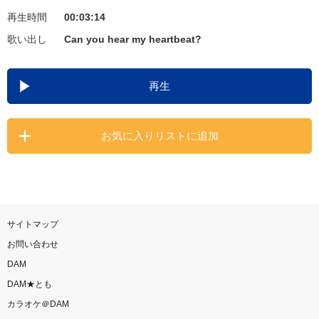
再生時間
00:03:14
お知らせ
よくあるご質問
歌い出し
Can you hear my heartbeat?
DAMの新曲・ランキングなど
再生
カラオケ最新情報をチェック！
お気に入りリストに追加
自宅でカラオケ歌い放題！
家族や友達と一緒に！練習にも！
サイトマップ
お問い合わせ
DAM
DAM★とも
カラオケ＠DAM