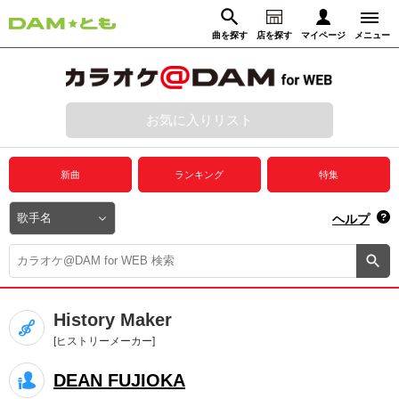
曲を探す
店を探す
マイページ
メニュー
ログイン
マイページ
お気に入りリスト
動画からさがす
録音からさがす
プレミアムサービス
新曲
ランキング
特集
DAM★とも動画
閉じる
ヘルプ
DAM★とも録音
カラオケ＠DAM
History Maker
ユーザー検索
[ヒストリーメーカー]
DEAN FUJIOKA
キャンペーン