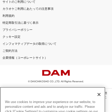
サイトのご利用について
カラオケご利用にあたっての注意事項
利用規約
特定商取引法に基づく表示
プライバシーポリシー
クッキー設定
インフォマティブデータの取得について
ご契約方法
企業情報（コーポレートサイト）
© DAIICHIKOSHO CO.,LTD. All Rights Reserved.
このサイトに掲載されている一切の文章・画像・写真・動画・音声等を、手段や形態
を問わず、著作権法の定める範囲を超えて無断で複製、転載、ファイル化などするこ
とを禁じます。
We use cookies to improve your experience on our website, to
personalize content and ads and to analyze our traffic. Please
楽曲及びコンテンツは、機種によりご利用いただけない場合があります。
click [Cookie Settings] to customize your cookie settings on our
楽曲及びコンテンツの配信日、配信内容が変更になる場合があります。