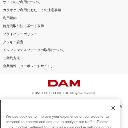
サイトのご利用について
カラオケご利用にあたっての注意事項
利用規約
特定商取引法に基づく表示
プライバシーポリシー
クッキー設定
インフォマティブデータの取得について
ご契約方法
企業情報（コーポレートサイト）
© DAIICHIKOSHO CO.,LTD. All Rights Reserved.
このサイトに掲載されている一切の文章・画像・写真・動画・音声等を、手段や形態
を問わず、著作権法の定める範囲を超えて無断で複製、転載、ファイル化などするこ
とを禁じます。
We use cookies to improve your experience on our website, to
personalize content and ads and to analyze our traffic. Please
楽曲及びコンテンツは、機種によりご利用いただけない場合があります。
click [Cookie Settings] to customize your cookie settings on our
楽曲及びコンテンツの配信日、配信内容が変更になる場合があります。