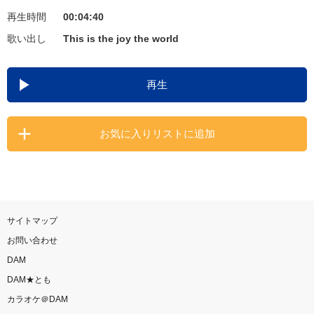
再生時間
00:04:40
お知らせ
よくあるご質問
歌い出し
This is the joy the world
DAMの新曲・ランキングなど
再生
カラオケ最新情報をチェック！
お気に入りリストに追加
自宅でカラオケ歌い放題！
家族や友達と一緒に！練習にも！
サイトマップ
お問い合わせ
DAM
DAM★とも
カラオケ＠DAM