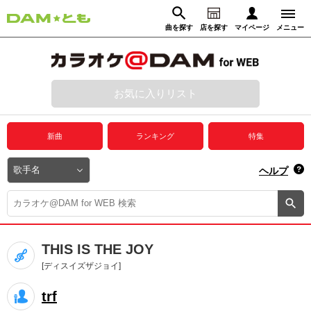
曲を探す
店を探す
マイページ
メニュー
ログイン
マイページ
お気に入りリスト
動画からさがす
録音からさがす
プレミアムサービス
新曲
ランキング
特集
DAM★とも動画
閉じる
ヘルプ
DAM★とも録音
カラオケ＠DAM
THIS IS THE JOY
ユーザー検索
[ディスイズザジョイ]
trf
キャンペーン