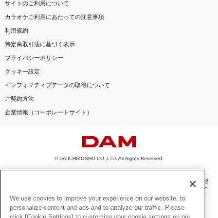
サイトのご利用について
カラオケご利用にあたっての注意事項
利用規約
特定商取引法に基づく表示
プライバシーポリシー
クッキー設定
インフォマティブデータの取得について
ご契約方法
企業情報（コーポレートサイト）
© DAIICHIKOSHO CO.,LTD. All Rights Reserved.
このサイトに掲載されている一切の文章・画像・写真・動画・音声等を、手段や形態
を問わず、著作権法の定める範囲を超えて無断で複製、転載、ファイル化などするこ
とを禁じます。
We use cookies to improve your experience on our website, to
personalize content and ads and to analyze our traffic. Please
楽曲及びコンテンツは、機種によりご利用いただけない場合があります。
click [Cookie Settings] to customize your cookie settings on our
楽曲及びコンテンツの配信日、配信内容が変更になる場合があります。