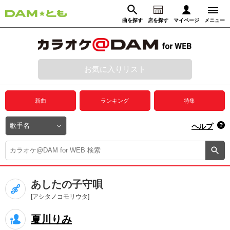
曲を探す
店を探す
マイページ
メニュー
ログイン
マイページ
お気に入りリスト
動画からさがす
録音からさがす
プレミアムサービス
新曲
ランキング
特集
DAM★とも動画
閉じる
ヘルプ
DAM★とも録音
カラオケ＠DAM
あしたの子守唄
ユーザー検索
[アシタノコモリウタ]
夏川りみ
キャンペーン