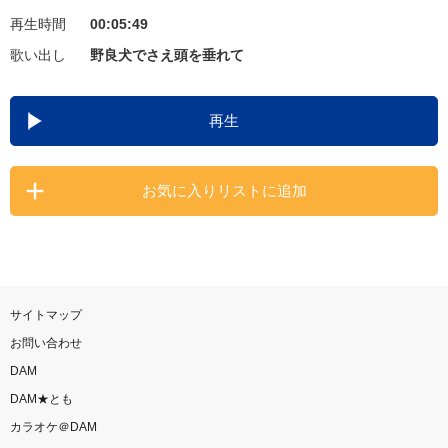
再生時間
00:05:49
お知らせ
よくあるご質問
歌い出し
野良犬でさえ頭を垂れて
DAMの新曲・ランキングなど
再生
カラオケ最新情報をチェック！
お気に入りリストに追加
自宅でカラオケ歌い放題！
家族や友達と一緒に！練習にも！
サイトマップ
お問い合わせ
DAM
DAM★とも
カラオケ＠DAM