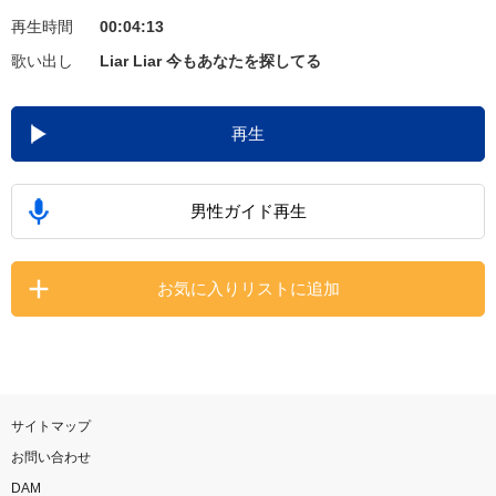
再生時間
00:04:13
お知らせ
よくあるご質問
歌い出し
Liar Liar 今もあなたを探してる
DAMの新曲・ランキングなど
再生
カラオケ最新情報をチェック！
男性ガイド再生
自宅でカラオケ歌い放題！
お気に入りリストに追加
家族や友達と一緒に！練習にも！
サイトマップ
お問い合わせ
DAM