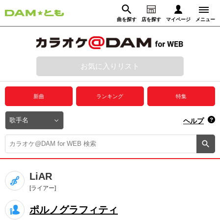
曲を探す
店を探す
マイページ
メニュー
ログイン
マイページ
お気に入りリスト
動画からさがす
録音からさがす
プレミアムサービス
新曲
ランキング
特集
DAM★とも動画
閉じる
ヘルプ
DAM★とも録音
カラオケ＠DAM
LiAR
ユーザー検索
[ライアー]
ポルノグラフィティ
キャンペーン