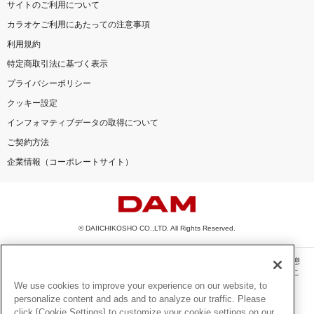
サイトのご利用について
カラオケご利用にあたっての注意事項
利用規約
特定商取引法に基づく表示
プライバシーポリシー
クッキー設定
インフォマティブデータの取得について
ご契約方法
企業情報（コーポレートサイト）
© DAIICHIKOSHO CO.,LTD. All Rights Reserved.
このサイトに掲載されている一切の文章・画像・写真・動画・音声等を、手段や形態
を問わず、著作権法の定める範囲を超えて無断で複製、転載、ファイル化などするこ
とを禁じます。
We use cookies to improve your experience on our website, to
personalize content and ads and to analyze our traffic. Please
楽曲及びコンテンツは、機種によりご利用いただけない場合があります。
click [Cookie Settings] to customize your cookie settings on our
楽曲及びコンテンツの配信日、配信内容が変更になる場合があります。