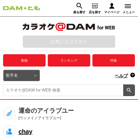
曲を探す
店を探す
マイページ
メニュー
ログイン
マイページ
お気に入りリスト
動画からさがす
録音からさがす
プレミアムサービス
新曲
ランキング
特集
DAM★とも動画
閉じる
ヘルプ
DAM★とも録音
カラオケ＠DAM
運命のアイラブユー
ユーザー検索
[ウンメイノアイラブユー]
chay
キャンペーン