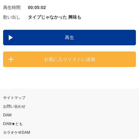
再生時間
00:05:02
お知らせ
よくあるご質問
歌い出し
タイプじゃなかった 興味も
DAMの新曲・ランキングなど
再生
カラオケ最新情報をチェック！
お気に入りリストに追加
自宅でカラオケ歌い放題！
家族や友達と一緒に！練習にも！
サイトマップ
お問い合わせ
DAM
DAM★とも
カラオケ＠DAM