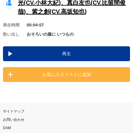
光(CV.小林大紀)、真白友也(CV.比留間俊
お知らせ
よくあるご質問
哉)、紫之創(CV.高坂知也)
再生時間
00:04:07
DAMの新曲・ランキングなど
歌い出し
おそろいの服に いつもの
カラオケ最新情報をチェック！
再生
自宅でカラオケ歌い放題！
お気に入りリストに追加
家族や友達と一緒に！練習にも！
サイトマップ
お問い合わせ
DAM