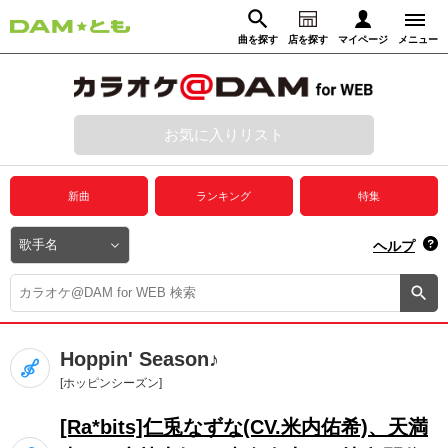
曲を探す
店を探す
マイページ
メニュー
ログイン
マイページ
お気に入りリスト
動画からさがす
録音からさがす
プレミアムサービス
新曲
ランキング
特集
DAM★とも動画
閉じる
ヘルプ
DAM★とも録音
カラオケ＠DAM
Hoppin' Season♪
ユーザー検索
[ホッピンシーズン]
[Ra*bits]仁兎なずな(CV.米内佑希)、天満
キャンペーン