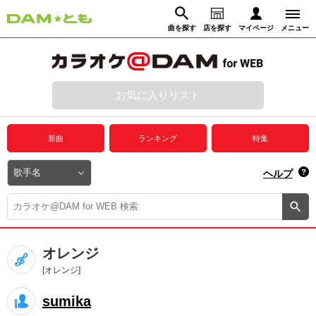
曲を探す
店を探す
マイページ
メニュー
ログイン
マイページ
お気に入りリスト
動画からさがす
録音からさがす
プレミアムサービス
新曲
ランキング
特集
DAM★とも動画
閉じる
ヘルプ
DAM★とも録音
カラオケ＠DAM
オレンジ
ユーザー検索
[オレンジ]
sumika
キャンペーン