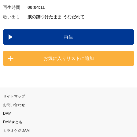
再生時間
00:04:11
お知らせ
よくあるご質問
歌い出し
涙の跡つけたまま うなだれて
DAMの新曲・ランキングなど
再生
カラオケ最新情報をチェック！
お気に入りリストに追加
自宅でカラオケ歌い放題！
家族や友達と一緒に！練習にも！
サイトマップ
お問い合わせ
DAM
DAM★とも
カラオケ＠DAM