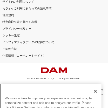
サイトのご利用について
カラオケご利用にあたっての注意事項
利用規約
特定商取引法に基づく表示
プライバシーポリシー
クッキー設定
インフォマティブデータの取得について
ご契約方法
企業情報（コーポレートサイト）
© DAIICHIKOSHO CO.,LTD. All Rights Reserved.
このサイトに掲載されている一切の文章・画像・写真・動画・音声等を、手段や形態
を問わず、著作権法の定める範囲を超えて無断で複製、転載、ファイル化などするこ
とを禁じます。
We use cookies to improve your experience on our website, to
personalize content and ads and to analyze our traffic. Please
楽曲及びコンテンツは、機種によりご利用いただけない場合があります。
click [Cookie Settings] to customize your cookie settings on our
楽曲及びコンテンツの配信日、配信内容が変更になる場合があります。