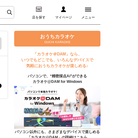
店を探す
マイページ
メニュー
ログイン
おうちカラオケ
OUCHI KARAOKE
マイページ
「カラオケ＠DAM」なら、
いつでもどこでも、いろんなデバイスで
プレミアムサービス
気軽におうちカラオケが楽しめる♪
パソコンで、“精密採点Ai”ができる
DAM★とも動画
カラオケ@DAM for Windows
DAM★とも録音
カラオケ＠DAM
ユーザー検索
パソコン以外にも、さまざまなデバイスで楽しめる
「カラオケ@DAM」の詳細はこちら