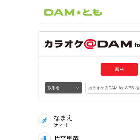
新曲
なまえ
[ナマエ]
片平里菜