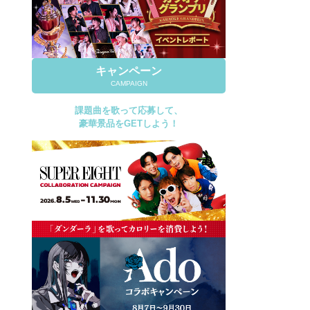
キャンペーン
CAMPAIGN
課題曲を歌って応募して、
豪華景品をGETしよう！