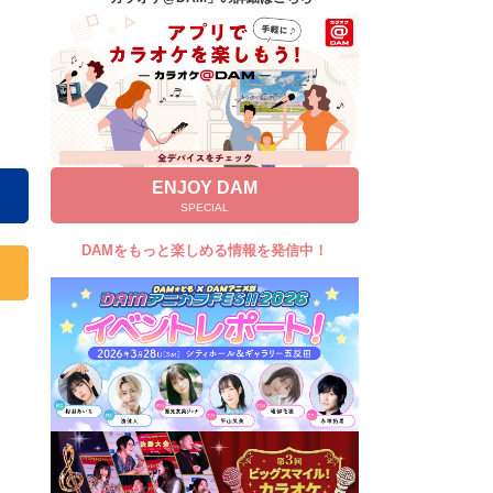
キャンペーン
お知らせ
よくあるご質問
DAMの新曲・ランキングなど
カラオケ最新情報をチェック！
ENJOY DAM
SPECIAL
DAMをもっと楽しめる情報を発信中！
自宅でカラオケ歌い放題！
家族や友達と一緒に！練習にも！