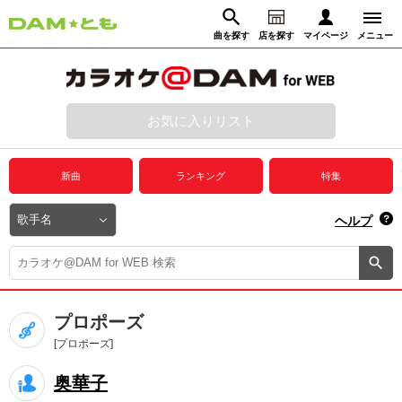
曲を探す
店を探す
マイページ
メニュー
ログイン
マイページ
お気に入りリスト
動画からさがす
録音からさがす
プレミアムサービス
新曲
ランキング
特集
DAM★とも動画
閉じる
ヘルプ
DAM★とも録音
カラオケ＠DAM
プロポーズ
ユーザー検索
[プロポーズ]
奥華子
キャンペーン