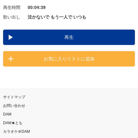
再生時間
00:04:39
お知らせ
よくあるご質問
歌い出し
泣かないで もう一人で いつも
DAMの新曲・ランキングなど
再生
カラオケ最新情報をチェック！
お気に入りリストに追加
自宅でカラオケ歌い放題！
家族や友達と一緒に！練習にも！
サイトマップ
お問い合わせ
DAM
DAM★とも
カラオケ＠DAM