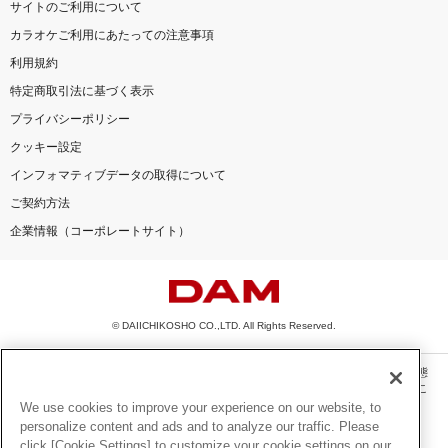
サイトのご利用について
カラオケご利用にあたっての注意事項
利用規約
特定商取引法に基づく表示
プライバシーポリシー
クッキー設定
インフォマティブデータの取得について
ご契約方法
企業情報（コーポレートサイト）
© DAIICHIKOSHO CO.,LTD. All Rights Reserved.
このサイトに掲載されている一切の文章・画像・写真・動画・音声等を、手段や形態
を問わず、著作権法の定める範囲を超えて無断で複製、転載、ファイル化などするこ
とを禁じます。
We use cookies to improve your experience on our website, to
personalize content and ads and to analyze our traffic. Please
楽曲及びコンテンツは、機種によりご利用いただけない場合があります。
click [Cookie Settings] to customize your cookie settings on our
楽曲及びコンテンツの配信日、配信内容が変更になる場合があります。