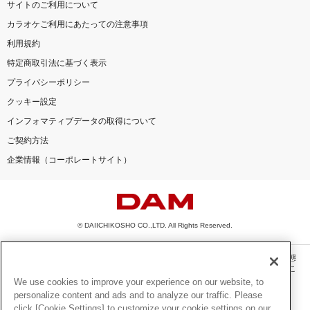
サイトのご利用について
カラオケご利用にあたっての注意事項
利用規約
特定商取引法に基づく表示
プライバシーポリシー
クッキー設定
インフォマティブデータの取得について
ご契約方法
企業情報（コーポレートサイト）
© DAIICHIKOSHO CO.,LTD. All Rights Reserved.
このサイトに掲載されている一切の文章・画像・写真・動画・音声等を、手段や形態
を問わず、著作権法の定める範囲を超えて無断で複製、転載、ファイル化などするこ
とを禁じます。
We use cookies to improve your experience on our website, to
personalize content and ads and to analyze our traffic. Please
楽曲及びコンテンツは、機種によりご利用いただけない場合があります。
click [Cookie Settings] to customize your cookie settings on our
楽曲及びコンテンツの配信日、配信内容が変更になる場合があります。