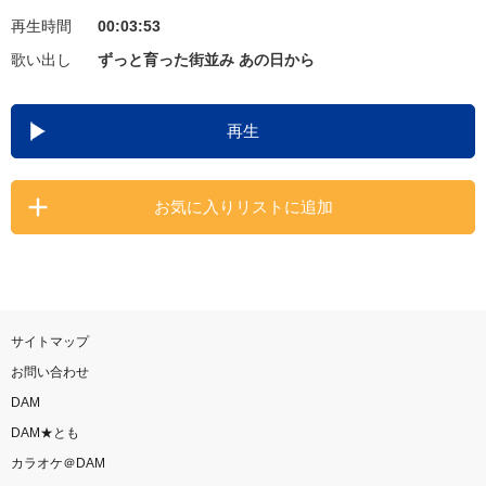
再生時間
00:03:53
お知らせ
よくあるご質問
歌い出し
ずっと育った街並み あの日から
DAMの新曲・ランキングなど
再生
カラオケ最新情報をチェック！
お気に入りリストに追加
自宅でカラオケ歌い放題！
家族や友達と一緒に！練習にも！
サイトマップ
お問い合わせ
DAM
DAM★とも
カラオケ＠DAM