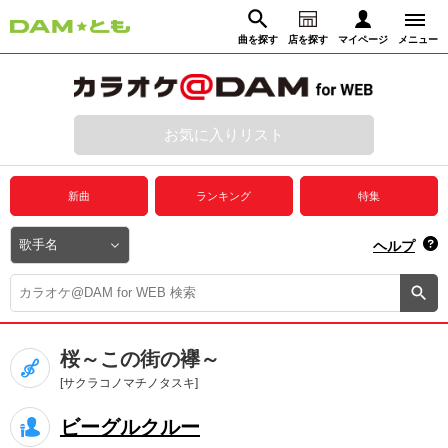
曲を探す
店を探す
マイページ
メニュー
ログイン
マイページ
お気に入りリスト
動画からさがす
録音からさがす
プレミアムサービス
新曲
ランキング
特集
DAM★とも動画
閉じる
ヘルプ
DAM★とも録音
カラオケ＠DAM
桜～この街の襷～
ユーザー検索
[サクラコノマチノタスキ]
ビーグルクルー
キャンペーン