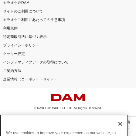
カラオケ＠DAM
サイトのご利用について
カラオケご利用にあたっての注意事項
利用規約
特定商取引法に基づく表示
プライバシーポリシー
クッキー設定
インフォマティブデータの取得について
ご契約方法
企業情報（コーポレートサイト）
© DAIICHIKOSHO CO.,LTD. All Rights Reserved.
このサイトに掲載されている一切の文章・画像・写真・動画・音声等を、手段や形態
を問わず、著作権法の定める範囲を超えて無断で複製、転載、ファイル化などするこ
とを禁じます。
We use cookies to improve your experience on our website, to