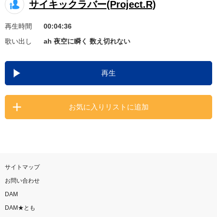
サイキックラバー(Project.R)
お知らせ
よくあるご質問
再生時間
00:04:36
歌い出し
ah 夜空に瞬く 数え切れない
DAMの新曲・ランキングなど
カラオケ最新情報をチェック！
再生
お気に入りリストに追加
自宅でカラオケ歌い放題！
家族や友達と一緒に！練習にも！
サイトマップ
お問い合わせ
DAM
DAM★とも