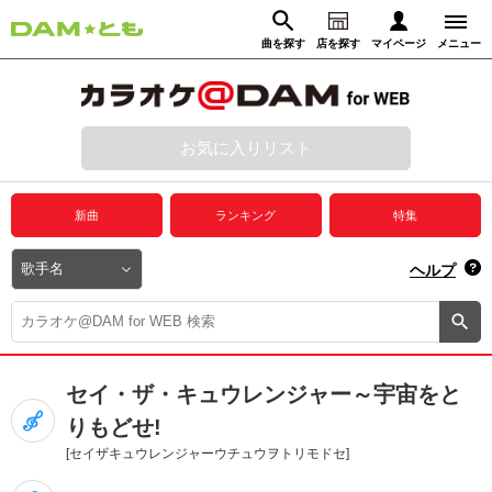
曲を探す
店を探す
マイページ
メニュー
ログイン
マイページ
お気に入りリスト
動画からさがす
録音からさがす
プレミアムサービス
新曲
ランキング
特集
DAM★とも動画
閉じる
ヘルプ
DAM★とも録音
カラオケ＠DAM
セイ・ザ・キュウレンジャー～宇宙をと
ユーザー検索
りもどせ!
[セイザキュウレンジャーウチュウヲトリモドセ]
キャンペーン