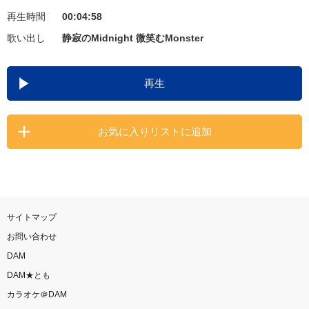
再生時間
00:04:58
お知らせ
よくあるご質問
歌い出し
静寂のMidnight 微笑むMonster
DAMの新曲・ランキングなど
再生
カラオケ最新情報をチェック！
お気に入りリストに追加
自宅でカラオケ歌い放題！
家族や友達と一緒に！練習にも！
サイトマップ
お問い合わせ
DAM
DAM★とも
カラオケ＠DAM