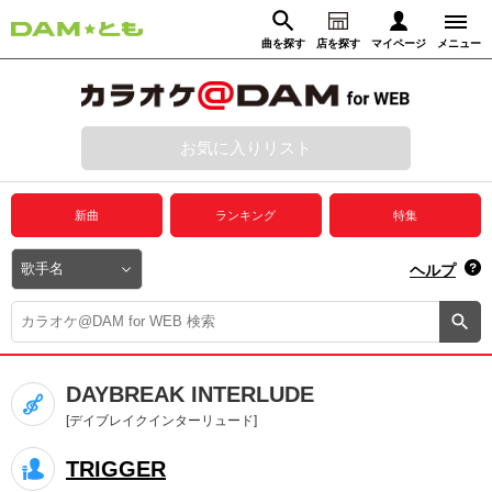
曲を探す
店を探す
マイページ
メニュー
ログイン
マイページ
お気に入りリスト
動画からさがす
録音からさがす
プレミアムサービス
新曲
ランキング
特集
DAM★とも動画
閉じる
ヘルプ
DAM★とも録音
カラオケ＠DAM
DAYBREAK INTERLUDE
ユーザー検索
[デイブレイクインターリュード]
TRIGGER
キャンペーン