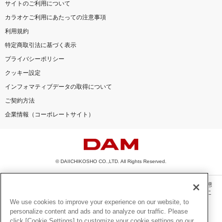
サイトのご利用について
カラオケご利用にあたっての注意事項
利用規約
特定商取引法に基づく表示
プライバシーポリシー
クッキー設定
インフォマティブデータの取得について
ご契約方法
企業情報（コーポレートサイト）
© DAIICHIKOSHO CO.,LTD. All Rights Reserved.
このサイトに掲載されている一切の文章・画像・写真・動画・音声等を、手段や形態
を問わず、著作権法の定める範囲を超えて無断で複製、転載、ファイル化などするこ
とを禁じます。
We use cookies to improve your experience on our website, to
personalize content and ads and to analyze our traffic. Please
楽曲及びコンテンツは、機種によりご利用いただけない場合があります。
click [Cookie Settings] to customize your cookie settings on our
楽曲及びコンテンツの配信日、配信内容が変更になる場合があります。