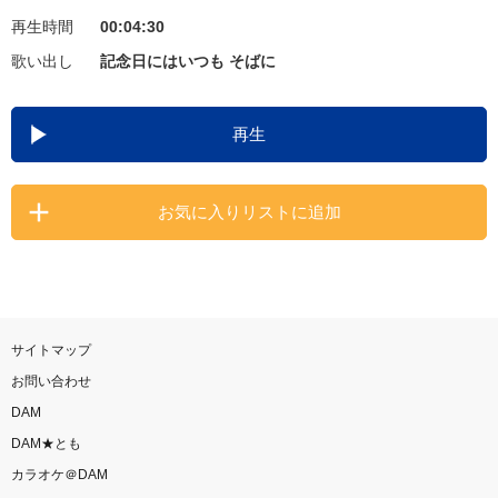
再生時間
00:04:30
お知らせ
よくあるご質問
歌い出し
記念日にはいつも そばに
DAMの新曲・ランキングなど
再生
カラオケ最新情報をチェック！
お気に入りリストに追加
自宅でカラオケ歌い放題！
家族や友達と一緒に！練習にも！
サイトマップ
お問い合わせ
DAM
DAM★とも
カラオケ＠DAM