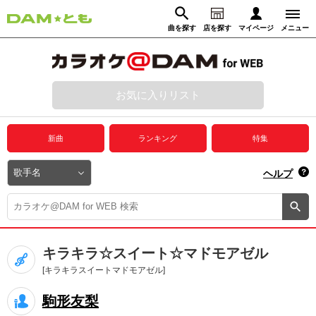
曲を探す
店を探す
マイページ
メニュー
ログイン
マイページ
お気に入りリスト
動画からさがす
録音からさがす
プレミアムサービス
新曲
ランキング
特集
DAM★とも動画
閉じる
ヘルプ
DAM★とも録音
カラオケ＠DAM
キラキラ☆スイート☆マドモアゼル
ユーザー検索
[キラキラスイートマドモアゼル]
駒形友梨
キャンペーン