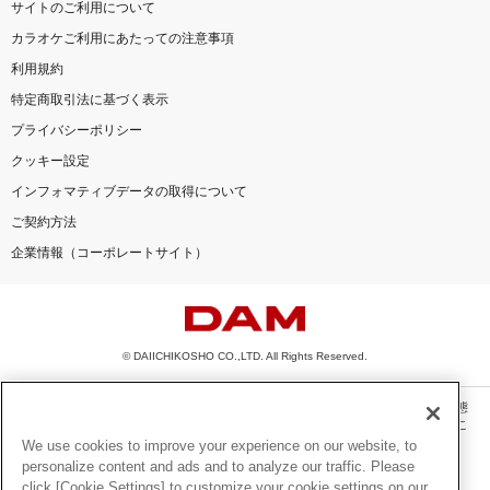
サイトのご利用について
カラオケご利用にあたっての注意事項
利用規約
特定商取引法に基づく表示
プライバシーポリシー
クッキー設定
インフォマティブデータの取得について
ご契約方法
企業情報（コーポレートサイト）
© DAIICHIKOSHO CO.,LTD. All Rights Reserved.
このサイトに掲載されている一切の文章・画像・写真・動画・音声等を、手段や形態
を問わず、著作権法の定める範囲を超えて無断で複製、転載、ファイル化などするこ
とを禁じます。
We use cookies to improve your experience on our website, to
personalize content and ads and to analyze our traffic. Please
楽曲及びコンテンツは、機種によりご利用いただけない場合があります。
click [Cookie Settings] to customize your cookie settings on our
楽曲及びコンテンツの配信日、配信内容が変更になる場合があります。