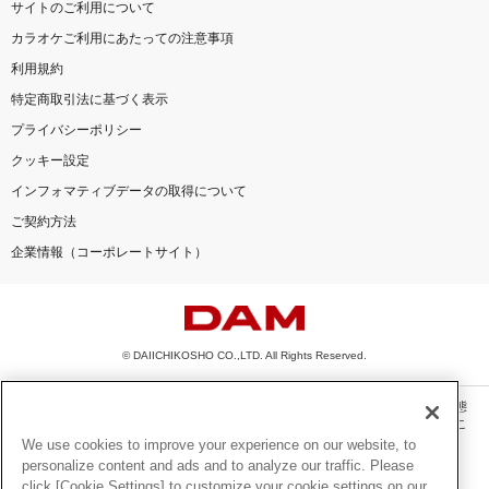
サイトのご利用について
カラオケご利用にあたっての注意事項
利用規約
特定商取引法に基づく表示
プライバシーポリシー
クッキー設定
インフォマティブデータの取得について
ご契約方法
企業情報（コーポレートサイト）
© DAIICHIKOSHO CO.,LTD. All Rights Reserved.
このサイトに掲載されている一切の文章・画像・写真・動画・音声等を、手段や形態
を問わず、著作権法の定める範囲を超えて無断で複製、転載、ファイル化などするこ
とを禁じます。
We use cookies to improve your experience on our website, to
personalize content and ads and to analyze our traffic. Please
楽曲及びコンテンツは、機種によりご利用いただけない場合があります。
click [Cookie Settings] to customize your cookie settings on our
楽曲及びコンテンツの配信日、配信内容が変更になる場合があります。